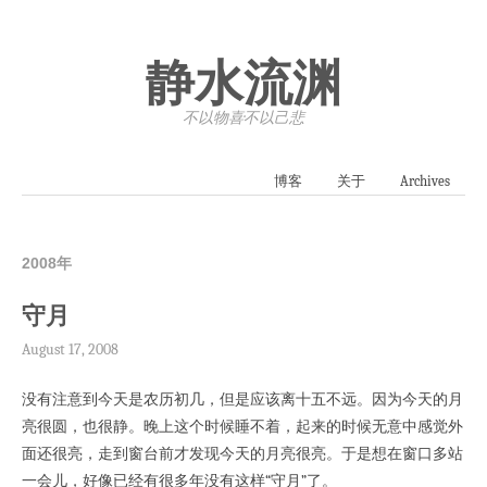
静水流渊
不以物喜·不以己悲
博客
关于
Archives
2008年
守月
August 17, 2008
没有注意到今天是农历初几，但是应该离十五不远。因为今天的月
亮很圆，也很静。晚上这个时候睡不着，起来的时候无意中感觉外
面还很亮，走到窗台前才发现今天的月亮很亮。于是想在窗口多站
一会儿，好像已经有很多年没有这样“守月”了。