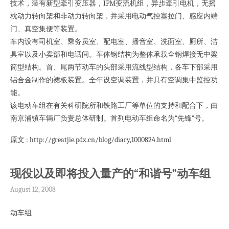
技术，装有新型牵引变压器，IPM变流机组，异步牵引电机，无摇
枕动力转向架和非动力转向架，并采用电动气控塞拉门、感应内端
门、真空集便等装置。
车内设有司机室、乘务员室、配电室、播音室、洗面室、厕所、洁
具室以及小卖部和电话间。车体钢结构为整体承载全钢焊接无中梁
筒型结构。首、尾两节动车的头部采用流线型结构，各车下部采用
铝合金制作的裙板装置。全年设空调装置，并具有空调集中监控功
能。
该电动车组在有关科研院所和铁路工厂等单位的支持和配合下，由
南京浦镇车辆厂负责总体研制。首列电动车组命名为“先锋”号。
原文 : http://greatjie.pdx.cn/blog/diary,1000824.html
现役以及即将投入量产的“和谐号”动车组
August 12, 2008
动车组