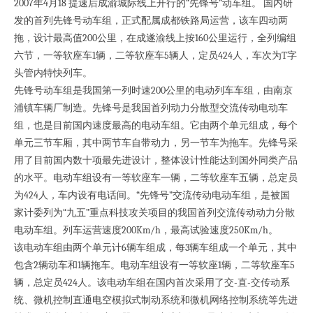
2007年4月18 提速后成渝城际线上开行的“先锋号”动车组。 国内研
发的首列先锋号动车组，正式配属成都铁路局运营，该车四动两
拖，设计最高值200公里，在成遂渝线上按160公里运行，全列编组
六节，一等软座车1辆，二等软座车5辆人，定员424人，车次为T字
头管内特快列车。
先锋号动车组是我国第一列时速200公里的电动列车车组，由南京
浦镇车辆厂制造。先锋号是我国首列动力分散型交流传动电动车
组，也是目前国内速度最高的电动车组。它由两个单元组成，每个
单元三节车厢，其中两节车自带动力，另一节车为拖车。先锋号采
用了目前国内数十项最先进设计，整体设计性能达到国外同类产品
的水平。电动车组设有一等软座车一辆，二等软座车五辆，总定员
为424人，车内设有电话间。“先锋号”交流传动电动车组，是被国
家计委列为“九五”重点科技攻关项目的我国首列交流传动动力分散
电动车组。列车运营速度200Km/h，最高试验速度250Km/h。
该电动车组由两个单元计6辆车组成，每3辆车组成一个单元，其中
包含2辆动车和1辆拖车。电动车组设有一等软座1辆，二等软座车5
辆，总定员424人。该电动车组在国内首次采用了交-直-交传动系
统、微机控制直通电空模拟式制动系统和微机网络控制系统等先进