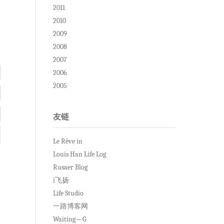
2011
复
2010
2009
2008
2007
2006
2005
友链
Le Rêve in
Louis Han Life Log
Rusaer Blog
i飞扬
Life Studio
一路博客网
Waiting～G