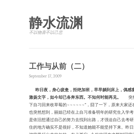
静水流渊
不以物喜·不以己悲
工作与从前（二）
September 17, 2009
昨日夜，身心疲惫，拒绝加班，早早躺到床上，偶感
激扬文字，如今却已各奔东西。不知何时能再见。
突然
下自习回来收草莓的~~~~~~”，囧了一下，原来大家
也突然想到，丽姐已经在上自习准备明年的研究生入学考
是依旧想通过自己的努力去找到出路，才强迫自己去考研
住的地方确实不是很好，不知道她能不能坚持下来。昨日