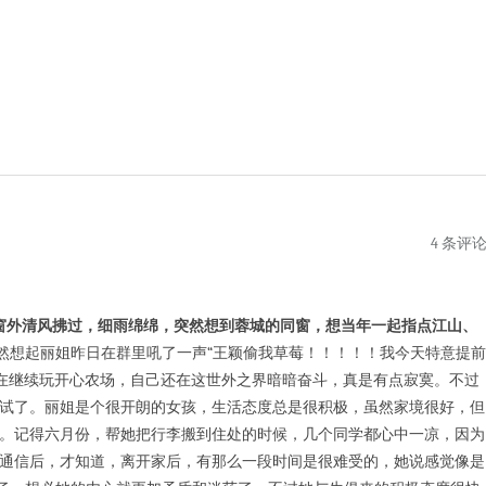
4 条评
窗外清风拂过，细雨绵绵，突然想到蓉城的同窗，想当年一起指点江山、
想起丽姐昨日在群里吼了一声“王颖偷我草莓！！！！！我今天特意提前
还在继续玩开心农场，自己还在这世外之界暗暗奋斗，真是有点寂寞。不过
试了。丽姐是个很开朗的女孩，生活态度总是很积极，虽然家境很好，但
。记得六月份，帮她把行李搬到住处的时候，几个同学都心中一凉，因为
通信后，才知道，离开家后，有那么一段时间是很难受的，她说感觉像是