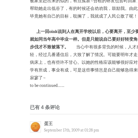
被家里赶出来的似的，有点孤寂~合租的研友也暂时回家
帮助她走出低谷了，有的时候还会劝劝我，鼓励我。由此
毕竟她有自己的目标，耽搁了，我就成了人民公敌了呢！
上一回oink说到人在离开学校以后，心要离开，至少
就如同当年高中毕业一样。但是只能说自己要好好转变角
步伐才不致被落下。
当心中有很多背负的时候，人才感
轻，经过几番通信后，大致了解了情况。可能要明年才走
病床上，也有些许不甘心。以她的性格应该能够很好应对
学有所成，事业有成，可是这些事情岂是自己能够急得来
寂寥了~
to be continued……
已有 4 条评论
蛋王
September 17th, 2009 at 01:28 pm