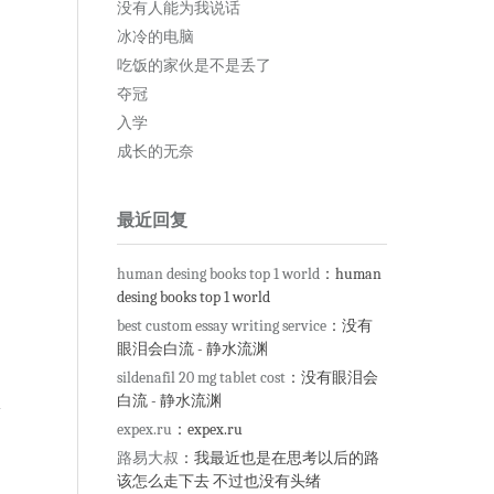
没有人能为我说话
冰冷的电脑
吃饭的家伙是不是丢了
夺冠
入学
成长的无奈
最近回复
human desing books top 1 world
：human
desing books top 1 world
best custom essay writing service
：没有
眼泪会白流 - 静水流渊
sildenafil 20 mg tablet cost
：没有眼泪会
白流 - 静水流渊
expex.ru
：expex.ru
路易大叔
：我最近也是在思考以后的路
该怎么走下去 不过也没有头绪