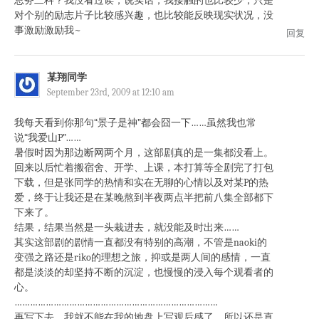
总务二科？我没看过诶，说实话，我接触的也比较少，只是
对个别的励志片子比较感兴趣，也比较能反映现实状况，没
事激励激励我~
回复
某翔同学
September 23rd, 2009 at 12:10 am
我每天看到你那句“景子是神”都会囧一下……虽然我也常
说“我爱山P”……
暑假时因为那边断网两个月，这部剧真的是一集都没看上。
回来以后忙着搬宿舍、开学、上课，本打算等全剧完了打包
下载，但是张同学的热情和实在无聊的心情以及对某P的热
爱，终于让我还是在某晚熬到半夜两点半把前八集全部都下
下来了。
结果，结果当然是一头栽进去，就没能及时出来……
其实这部剧的剧情一直都没有特别的高潮，不管是naoki的
变强之路还是riko的理想之旅，抑或是两人间的感情，一直
都是淡淡的却坚持不断的沉淀，也慢慢的浸入每个观看者的
心。
……………………………………………………………………
再写下去，我就不能在我的地盘上写观后感了，所以还是直