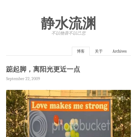
静水流渊
不以物喜·不以己悲
博客
关于
Archives
踮起脚，离阳光更近一点
September 22, 2009