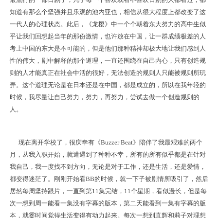
知道有那么个坚强并且乐观的池内亚也，相信从很大程度上都改变了这
一代人的心理状态。此后，《龙樱》中一个个朝着东大努力的高中生似
乎让我们回想起当年的那份激情，也许放在中国，让一群成绩极差的人
考上中国的东大是不可能的，但是他们那种精神却极大地让我们感到人
性的伟大，剧中解释的那个道理，一直还围绕在自己内心，只有创造规
则的人才能真正在社会中活的很好，无法创造的规则人只能被规则所玩
弄。这个道理无论是在日本还是在中国，都是成立的，所以在我年轻的
时候，我尽量让自己努力，努力，再努力，尝试去做一个创造规则的
人。
现在离开学校了，很庆幸有《Buzzer Beat》陪伴了我最艰难的两个
月，从我入职开始，就遭遇到了种种不幸，所有的所有似乎都是在针对
我自己，我一度找不到方向，无论是对于工作，还是生活，还是爱情，
都变得迷茫了。刚刚开始看BB的时候，就一下子被剧情所吸引了，然后
居然每周坚持跟片，一直到第11集完结，11个星期，看似漫长，但是每
次一想到周一能看一集没有字幕的版本，第二天能看到一集有字幕的版
本，就霎时间觉得生活变得有动力起来。每次一想到直辉和莉子对理想