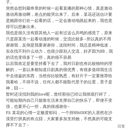
子。
突然会想到最终章的时候一起看直播的那种心情，真是激动
激动再激动啊，差点的能哭出来了。后来，某花还说估计要
是她跟你们在一起看的话，一定会激动地跳起来的，我也觉
得可以想象出来。
我也是很久没有跟其他人一起有过这么共鸣的感觉了，原来
只是跟某浩一起看动漫的时候，交流比较多~所以真的不用
谢谢我，反倒是我要谢谢你，这段时间，我总是精神低迷，
实在找不到什么动力，也很少跟别人交流，好歹因为BB，我
的话也变得多了一些，真的很不容易
以后我肯定是要坚持看下去了，我对日剧也有比较独特的理
解的，一直以来都知道日剧真的很优秀，有很多值得我生活
中去借鉴的东西，当然你比较熟悉，有好片子一定要推荐给
我看哈，不得不说，任何人都不能取代景子的位置，景子是
神，囧~~
暂时还没找到我的love呢，曾经那份已经让我彻底打碎了，
可能短期内自己只能靠生活来支撑自己的快乐了，即便不变
强，也要开心一些，真的很感谢你~
P.S. 某花的心情一定极度郁闷，一个持SH6010C的人居然在沙
漠里打拼真的有点囧，大家要多加支持她，不然真的可能支
撑不下去了~
回复