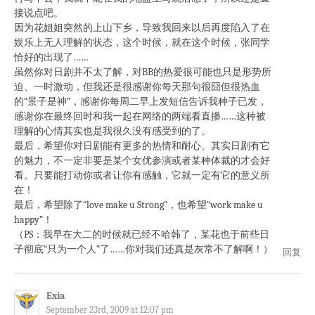
接说点吧。
因为花姐姐突然的上山下乡，导致我回来以后再度陷入了在
娱乐上无人理解的状态，这个时候，就在这个时候，张同学
恰好的出现了……
虽然你对日剧并不太了解，对BB的热爱很可能也只是形势所
迫、一时激动，但我还是很感谢你每天那句很囧但很热血
的“景子是神”，感谢你每周二早上发短信告诉我种子已发，
感谢你在最终回时和我一起在网络的两端看直播……这种被
理解的心情其实也是我很久没有感受到的了。
最后，希望你对日剧能有更多的热情和耐心。其实日剧有它
的魅力，不一定非要是某个女优参演或者某种体裁的才会好
看。只要能打动你或者让你有感触，它就一定有它的意义所
在！
最后，希望除了“love make u Strong”，也希望“work make u
happy”！
（PS：我早在大二的时候就已经不哈韩了，某花也于前些日
子彻底“只为一个人”了……你对我们还真是灰常不了解啊！）
回复
Exia
September 23rd, 2009 at 12:07 pm