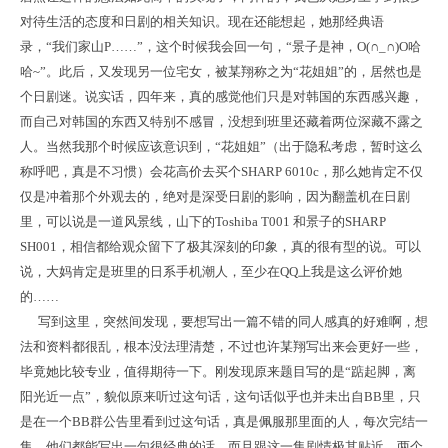
对待生活的态度和日剧的相关知识。现在还能想起，她那经典语
录，“我们家山P……”，这个时候我会回一句，“景子是神，O(∩_∩)O哈
哈~”。此后，又发现另一位宅女，被某翔称之为“花姐姐”的，居然也是
个日剧迷。说实话，四年来，真的感觉他们只是对韩国的东西感兴趣，
而自己对韩国的东西又特别不感冒，没想到班里还藏着两位深藏不露之
人。当然我那个时候应该意识到，“花姐姐”（出于隐私考虑，暂时这么
称呼吧，真是不习惯）会花高价去买个SHARP 6010c，那么她肯定不仅
仅是冲着那个外观去的，绝对是深受日剧的影响，因为翻盖机在日剧
里，可以说是一道风景线，山下的Toshiba T001 和景子的SHARP
SH001，相信都给观众留下了极其深刻的印象，真的很有型的说。可以
说，大妈肯定是班里的日系手机潮人，至少在QQ上我是这么评价她
的……
写到这里，突然间发现，要想写出一篇不错的同人感真的好难啊，想
法和资料都很乱，根本没法理清楚，不过也许某翔写出来会更好一些，
毕竟她比较专业，值得期待一下。刚发现原来题目写的是“踮起脚，离
阳光近一点”，貌似原来听过这句话，这句话似乎也并未出自BB里，只
是在一个BB群公告里看到过这句话，真是佩服那里面的人，每次完结一
集，他们都能写出一句很经典的话，而且跟这一集剧情极其贴近。两个