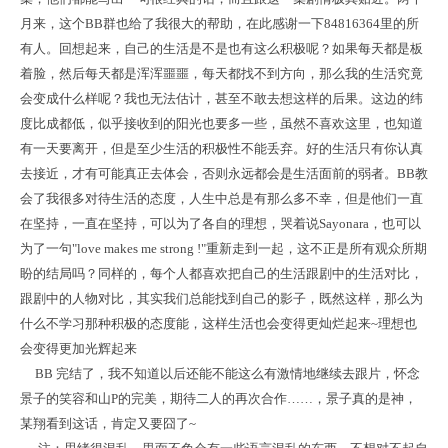
月来，这个BB群也给了我很大的帮助，在此感谢一下84816364里的所
有人。回想起来，自己的生活是不是也有这么积极呢？如果每天都是板
着脸，然后每天都是浑浑噩噩，每天都找不到方向，那么我的生活究竟
会变成什么样呢？我也无法估计，甚至不敢去想这样的后果。这边的纬
度比成都低，似乎接收到的阳光也要多一些，虽然不喜欢这里，也知道
有一天要离开，但是至少生活的积极性不能丢弃。好的生活只有你认真
去接近，才有可能真正去体会，否则永远都会是生活面前的弱者。BB教
会了我很多对待生活的态度，人生中总是有那么多不幸，但是他们一直
在坚持，一直在坚持，可以为了各自的理想，哭着说Sayonara，也可以
为了一句"love makes me strong !"重新走到一起，这不正是所有观众所期
盼的结局吗？同样的，每个人都喜欢把自己的生活跟剧中的生活对比，
跟剧中的人物对比，其实我们总能找到自己的影子，既然这样，那么为
什么不学习那种积极的态度能，这样生活也会变得更灿烂起来~理想也
会变得更加光辉起来
BB 完结了，我不知道以后还能不能这么有激情地继续去跟片，怀念
景子的笑容和山P的完美，期待二人的再次合作……，景子真的是神，
某翔看到这话，肯定又要囧了~