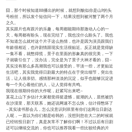
囧，那个时候知道BB播出的时候，就想到貌似你是山P的头
号粉丝，所以发个短信问一下，结果没想到被河蟹了两个月
之久。
其实跟片也有跟片的乐趣，每周都能期待那激动人心的一
天，每周都有盼头，现在完结了，我也没什么盼头了。我也
不知道怎么就对这个片子这么热情，也许是因为演员跟我们
年龄很相近，也许剧情跟现实生活很贴近。反正就是觉得缺
一集不看，就憋得慌，景子在里面的形象真的很完美，一下
子就吸引住了，没办法，完全是为了景子大神才看的，囧~
其实没有那么多高潮我也可以接受的，平淡一些，才更贴近
生活吧，其实我觉得日剧最大的特点在于突出细节，突出生
活，让人很亲切。感情那种淡淡的沉淀，似乎也能够沉淀进
每一个关心着他们的人，让人觉得有共鸣。
我现在很期待你的大作呢，赶紧写出来吧~
某花上山下乡估计大家都觉得挺遗憾，挺潮的人，居然被扔
在沙漠里，那天联系，她还说网速不怎么快，估计得憋坏了
~其实读书那会儿，怎么没意识到班里有你们这两位日剧达
人呢，一直以为你们都是哈韩的，没想到您在大二的时候就
已经转投日剧了，真是灰常不了解你们啊！不过以后有日剧
还可以继续交流的，你也可以推荐我看一些比较经典的片