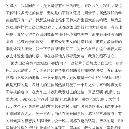
的追求，我就问自己，是不是也有相应的理想。在跟片的过程中，我也
了解到很多周边的信息，无论是山下智久还是北川景子，居然跟我的年
龄差距只有一岁，我想这样会让很多同龄人产生极大的共鸣吧。然后居
然发现同样的自己已经23岁了，还在这荒山野岭的地方跟项目，有点凄
凉呢，真的期望早点回到城市的那种环境和氛围中，那里有那种汽油的
味道，也有高楼的混凝土，也有俊男美女的时隐时现，也有更多新鲜的
事物让我去接受，我一下子就感到迷茫了，为什么自己在这个年轻人应
该去体验生活的时候，却在这样地方碌碌无为着，我真的很不甘心。
因为自己突然间发现找不到方向了，这部片子居然成了自己唯一的寄
托。忘记是哪天了，突然想起在毕业前帮助某翔搬家的时候，看到床头
贴着山下智久的海报，一下子想起来，她应该是一个山P的至诚fans吧！
但是更囧的是，发过去的短信居然被河蟹了一个月之久，直到她再次返
回学校的途中，在火车上才收到我发过去的短信，真是囧啊~此后，也
因为BB，偶尔还会讨论讨论剧情的发展变化，突然间意识到，大学时
代，这个宅女居然在日剧方面颇有建树，四年时间居然没发现这里还有
个志同道合之人。另一方面，自己在离开同学后，感到异常地凄凉，有
的时候真的很想找人聊聊天，说一说共同感兴趣的话题。庆幸的是，BB
居然让这样的想法如此简单的实现了，同样的，我也从她身上学到很多