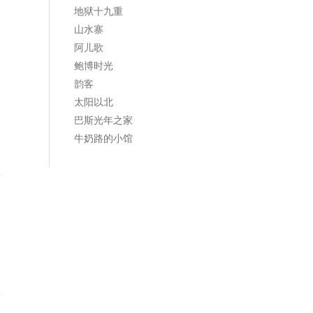
地狱十九重
山水寨
阿儿歌
鲍博时光
韵客
太阳以北
巴斯光年之家
牛奶路的小馆
复
复