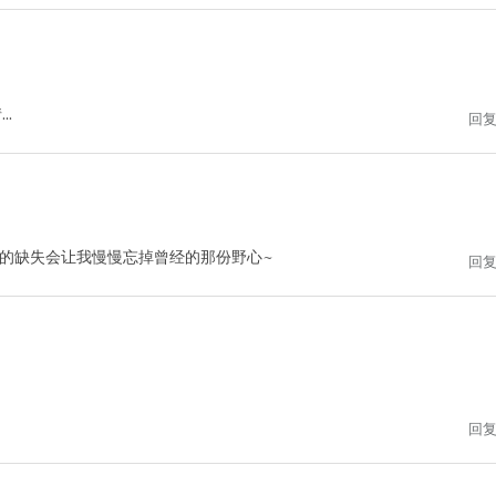
.
回
的缺失会让我慢慢忘掉曾经的那份野心~
回
回