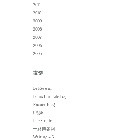
2011
2010
2009
2008
2007
复
2006
2005
友链
复
Le Rêve in
Louis Han Life Log
Rusaer Blog
i飞扬
Life Studio
复
一路博客网
Waiting～G