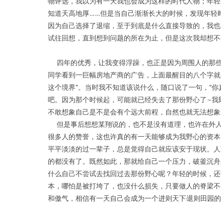
物评选，我以为有一天我也会成为这样的时代人物；年轻
知道天高地厚……但是当自己渐渐长大的时候，发现年轻
因为自己选择了退缩，至于到底是什么直接导致的，我也
试往回想，直到想到问题的所在为止，但是这次我却想不
四年的优秀，让我变得浮躁，也正是因为周围人的那些
同学看到一巨幅房地产商的广告，上面最醒目的八个字就
这个境界”。当时我不知道该说什么，随口说了一句，“
吧。因为那个时候起，可能就已经失去了那份野心了~我
不敢想象自己是不是会有个远大前程，自然也就无法想象
但是事后想想某翔说的，也不是没有道理，也许在外人
很多人的赞誉，这也许真的有一天能够成为我野心的资本
平平淡淡的过一辈子，总是觉得自己就应该安于现状。人
的都没有了。既然如此，那就给自己一个压力，破釜沉舟
什么自己不尝试去找回过去那份野心呢？年轻的时候，还
本，哪怕是被打垮了，也没什么损失，只要做人的脊梁不
和傲气，相信有一天自己会成为一个进则天下·退则田园的