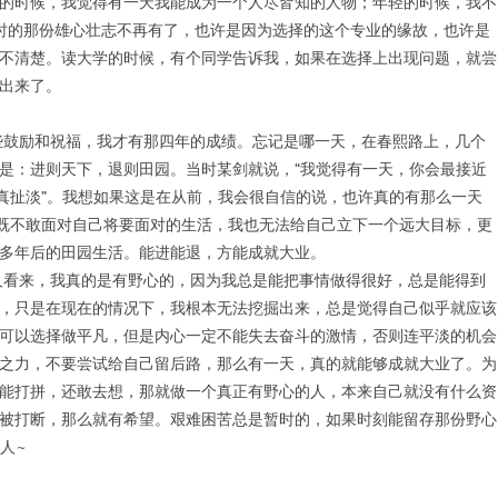
的时候，我觉得有一天我能成为一个人尽皆知的人物；年轻的时候，我不
时的那份雄心壮志不再有了，也许是因为选择的这个专业的缘故，也许是
不清楚。读大学的时候，有个同学告诉我，如果在选择上出现问题，就尝
出来了。
鼓励和祝福，我才有那四年的成绩。忘记是哪一天，在春熙路上，几个
是：进则天下，退则田园。当时某剑就说，“我觉得有一天，你会最接近
你真扯淡”。我想如果这是在从前，我会很自信的说，也许真的有那么一天
既不敢面对自己将要面对的生活，我也无法给自己立下一个远大目标，更
多年后的田园生活。能进能退，方能成就大业。
看来，我真的是有野心的，因为我总是能把事情做得很好，总是能得到
，只是在现在的情况下，我根本无法挖掘出来，总是觉得自己似乎就应该
可以选择做平凡，但是内心一定不能失去奋斗的激情，否则连平淡的机会
之力，不要尝试给自己留后路，那么有一天，真的就能够成就大业了。为
能打拼，还敢去想，那就做一个真正有野心的人，本来自己就没有什么资
被打断，那么就有希望。艰难困苦总是暂时的，如果时刻能留存那份野心
人~