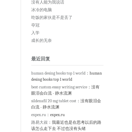
没有人能为我说话
冰冷的电脑
吃饭的家伙是不是丢了
夺冠
入学
成长的无奈
最近回复
human desing books top 1 world
：human
desing books top 1 world
best custom essay writing service
：没有
眼泪会白流 - 静水流渊
sildenafil 20 mg tablet cost
：没有眼泪会
白流 - 静水流渊
expex.ru
：expex.ru
路易大叔
：我最近也是在思考以后的路
该怎么走下去 不过也没有头绪