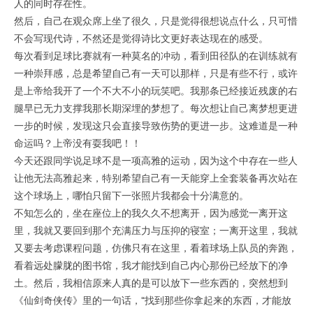
人的同时存在性。
然后，自己在观众席上坐了很久，只是觉得很想说点什么，只可惜
不会写现代诗，不然还是觉得诗比文更好表达现在的感受。
每次看到足球比赛就有一种莫名的冲动，看到田径队的在训练就有
一种崇拜感，总是希望自己有一天可以那样，只是有些不行，或许
是上帝给我开了一个不大不小的玩笑吧。我那条已经接近残废的右
腿早已无力支撑我那长期深埋的梦想了。每次想让自己离梦想更进
一步的时候，发现这只会直接导致伤势的更进一步。这难道是一种
命运吗？上帝没有耍我吧！！
今天还跟同学说足球不是一项高雅的运动，因为这个中存在一些人
让他无法高雅起来，特别希望自己有一天能穿上全套装备再次站在
这个球场上，哪怕只留下一张照片我都会十分满意的。
不知怎么的，坐在座位上的我久久不想离开，因为感觉一离开这
里，我就又要回到那个充满压力与压抑的寝室；一离开这里，我就
又要去考虑课程问题，仿佛只有在这里，看着球场上队员的奔跑，
看着远处朦胧的图书馆，我才能找到自己内心那份已经放下的净
土。然后，我相信原来人真的是可以放下一些东西的，突然想到
《仙剑奇侠传》里的一句话，“找到那些你拿起来的东西，才能放