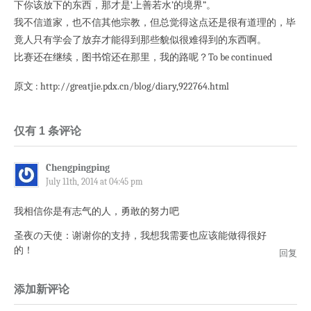
下你该放下的东西，那才是‘上善若水’的境界”。
我不信道家，也不信其他宗教，但总觉得这点还是很有道理的，毕
竟人只有学会了放弃才能得到那些貌似很难得到的东西啊。
比赛还在继续，图书馆还在那里，我的路呢？To be continued
原文 : http://greatjie.pdx.cn/blog/diary,922764.html
仅有 1 条评论
Chengpingping
July 11th, 2014 at 04:45 pm
我相信你是有志气的人，勇敢的努力吧
圣夜の天使：谢谢你的支持，我想我需要也应该能做得很好
的！
回复
添加新评论