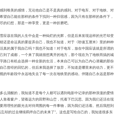
感到唯美的感情，无论他自己是不是真的感到。对于电车、对于地铁、对
希望自己能在那样的条件下找到一种归宿感，因为只有在那样的条件下，
尽的幻想，那是一种享受，更是一种折磨吧。
雪应该在我的人生中会是一种灿烂的光辉，但是后来发现这样的光芒却变
错还是命运真的要捉弄自己，我也不知道，对于《秒速五厘米》里的种种
活真的属于我自己吗？我也不知道！对于电车，放在中国应该就是所谓的
己到了成都，一个来了我就很想离开的地方，那个现在为了地铁而搞的城
字路口有机会选择一种全新的生活，本来自己可以为自己内心潜藏的那份
自己曾经的回忆的，但后来我选择了放弃，不知道是哪里来的动力，更不
视的年龄段中永远地失去了每一次在地铁里的感动。伴随自己永远是那种
多么清醒的，我知道不是每个人都可以遇到电影中记录的那种浪漫的爱情
人靠着窗户，望着远方的田野和山峦，托着下巴沉思。因为我们还活在现
要用理性的眼光去对待周围的每一件事物，因为我们还活着。然后我想到
该忘却的过去继续羁绊自己的未来了”。这也是写给自己的，我知道很多东