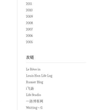
2011
2010
2009
2008
2007
2006
2005
友链
Le Rêve in
Louis Han Life Log
Rusaer Blog
i飞扬
Life Studio
一路博客网
Waiting～G