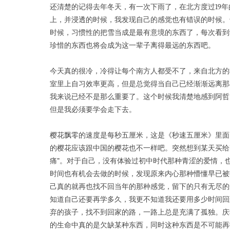
还清楚的记得去年冬天，有一次下雨了，在北方度过19
上，并浸透的时候，我发现自己的感觉也有错误的时候。
时候，习惯性的把雪当成是最有意境的东西了，每次看到
珍惜的东西也将会成为这一辈子离得最远的东西吧。
今天真的很冷，冷得让每个南方人都受不了，来自北方的
室里上自习效率更高，但是总觉得当自己已经渐渐远离那
我来说已经不是那么重要了。这个时候我清楚地感到阿哲
但是我必须要学会走下去。
樱花飘零的速度是每秒五厘米，这是《秒速五厘米》里面
的樱花应该跟中国的樱花也不一样吧。突然想到某天买给
痛”。对于自己，没有体验过初中时代那种青涩的爱情，
时间也有机会去做的时候，发现原来内心那种懵懂早已被
己真的就再也找不回当年的那种感觉，留下的只有无尽的
知道自己还要再学多久，我更不知道我还要用多少时间回
弃的孩子，找不到回家的路，一路上总是充满了孤独。庆
的生命中真的是欠缺某种东西，同时这种东西是不可能再