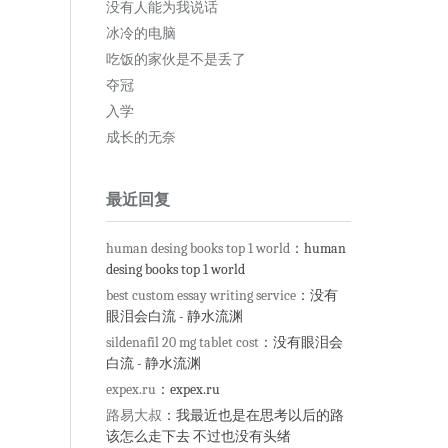
没有人能为我说话
冰冷的电脑
吃饭的家伙是不是丢了
夺冠
入学
成长的无奈
最近回复
human desing books top 1 world
：human
desing books top 1 world
best custom essay writing service
：没有
眼泪会白流 - 静水流渊
sildenafil 20 mg tablet cost
：没有眼泪会
白流 - 静水流渊
expex.ru
：expex.ru
路易大叔
：我最近也是在思考以后的路
该怎么走下去 不过也没有头绪