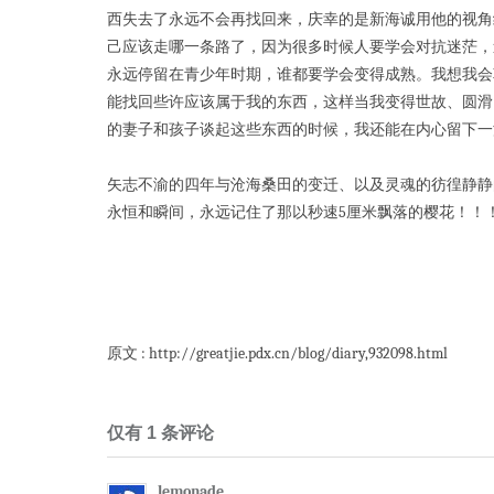
西失去了永远不会再找回来，庆幸的是新海诚用他的视角
己应该走哪一条路了，因为很多时候人要学会对抗迷茫，
永远停留在青少年时期，谁都要学会变得成熟。我想我会
能找回些许应该属于我的东西，这样当我变得世故、圆滑
的妻子和孩子谈起这些东西的时候，我还能在内心留下一
矢志不渝的四年与沧海桑田的变迁、以及灵魂的彷徨静静
永恒和瞬间，永远记住了那以秒速5厘米飘落的樱花！！！！ …………one
原文 : http://greatjie.pdx.cn/blog/diary,932098.html
仅有 1 条评论
lemonade