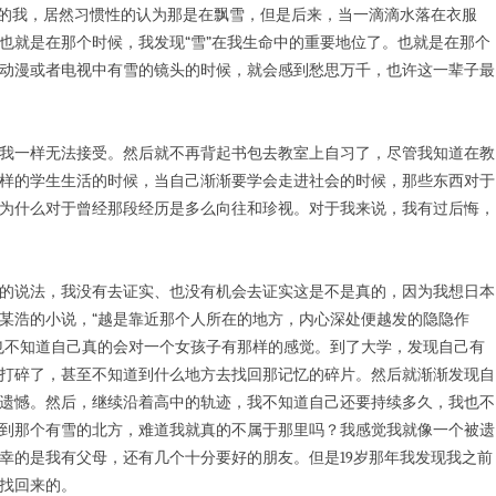
年的我，居然习惯性的认为那是在飘雪，但是后来，当一滴滴水落在衣服
也就是在那个时候，我发现“雪”在我生命中的重要地位了。也就是在那个
动漫或者电视中有雪的镜头的时候，就会感到愁思万千，也许这一辈子最
我一样无法接受。然后就不再背起书包去教室上自习了，尽管我知道在教
样的学生生活的时候，当自己渐渐要学会走进社会的时候，那些东西对于
为什么对于曾经那段经历是多么向往和珍视。对于我来说，我有过后悔，
的说法，我没有去证实、也没有机会去证实这是不是真的，因为我想日本
某浩的小说，“越是靠近那个人所在的地方，内心深处便越发的隐隐作
也不知道自己真的会对一个女孩子有那样的感觉。到了大学，发现自己有
打碎了，甚至不知道到什么地方去找回那记忆的碎片。然后就渐渐发现自
遗憾。然后，继续沿着高中的轨迹，我不知道自己还要持续多久，我也不
到那个有雪的北方，难道我就真的不属于那里吗？我感觉我就像一个被遗
幸的是我有父母，还有几个十分要好的朋友。但是19岁那年我发现我之前
找回来的。