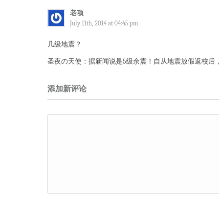
老项
July 11th, 2014 at 04:45 pm
几级地震？
圣夜の天使：据新闻说是5级余震！自从地震放假返校后
添加新评论