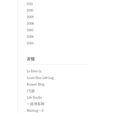
2011
2010
2009
2008
2007
2006
2005
友链
Le Rêve in
Louis Han Life Log
Rusaer Blog
i飞扬
Life Studio
一路博客网
Waiting～G