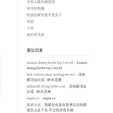
没有人能为我说话
冰冷的电脑
吃饭的家伙是不是丢了
夺冠
入学
复
成长的无奈
最近回复
human desing books top 1 world
：human
desing books top 1 world
best custom essay writing service
：没有
眼泪会白流 - 静水流渊
sildenafil 20 mg tablet cost
：没有眼泪会
白流 - 静水流渊
expex.ru
：expex.ru
路易大叔
：我最近也是在思考以后的路
该怎么走下去 不过也没有头绪