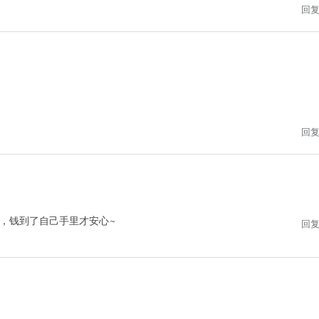
回
回
，钱到了自己手里才安心~
回