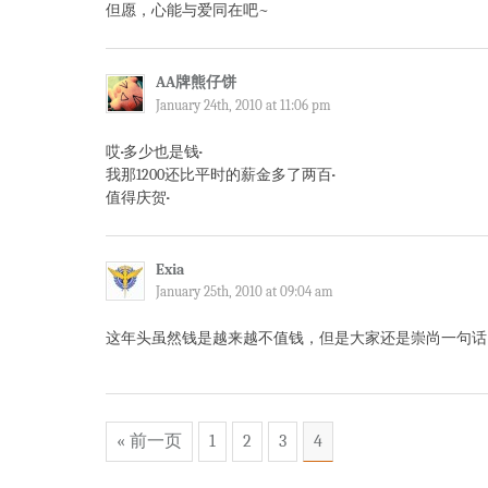
但愿，心能与爱同在吧~
AA牌熊仔饼
January 24th, 2010 at 11:06 pm
哎··多少也是钱··
我那1200还比平时的薪金多了两百··
值得庆贺··
Exia
January 25th, 2010 at 09:04 am
这年头虽然钱是越来越不值钱，但是大家还是崇尚一句话
« 前一页
1
2
3
4