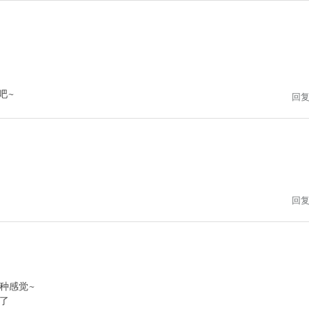
吧~
回
回
种感觉~
了