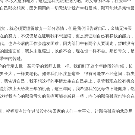
有 不尽人意的地方，这也是我无法避免的吧。对父母的不孝，在去年中
自己那么想家，因为周围的一切无法让我产生归属感，那可能就是亲情最
实，就必须要懂得放弃一部分亲情，但是我仍旧告诉自己，金钱无法买
在的努力，不仅仅是在证明我不想退缩，更是想证明自己有挣钱的能力，
代。也许今后的工作会越发困难，因为部门中有两个人要调走，暂时没有
的困难面前，我从未退缩过，以前不会，现在也一样不会。那份亏欠，是
带来的苦楚。
的母亲去世，某同学的老师去世一样。我们到了这个年龄段的时候，长
要长大，一样要老化。如果我们不注意这些，很有可能在不经意间，就失
，我告诉自己，我不想这样的事情发生在自己身上，尽管我现在没有机会
是祈求上天给我三年的机会，这三年间，我希望我的父母依旧能健康，然
这样我内心的那份亏欠的苦痛可能会减轻一些，内心的那份孤寂也许会在
，祝福所有过年过节没办法回家的人们一生平安。让那份孤寂的悲剧尽