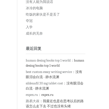
没有人能为我说话
冰冷的电脑
吃饭的家伙是不是丢了
夺冠
入学
成长的无奈
最近回复
human desing books top 1 world
：human
desing books top 1 world
best custom essay writing service
：没有
眼泪会白流 - 静水流渊
sildenafil 20 mg tablet cost
：没有眼泪会
白流 - 静水流渊
expex.ru
：expex.ru
路易大叔
：我最近也是在思考以后的路
该怎么走下去 不过也没有头绪