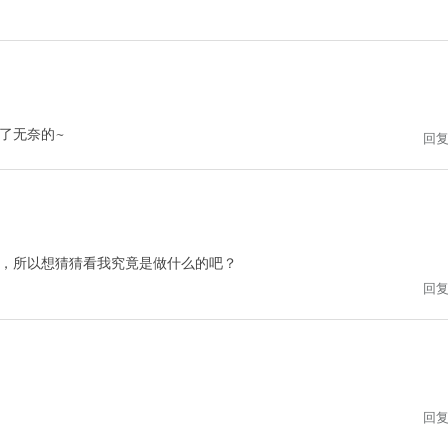
了无奈的~
回
，所以想猜猜看我究竟是做什么的吧？
回
回