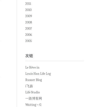
2011
2010
2009
2008
2007
复
2006
2005
友链
Le Rêve in
复
Louis Han Life Log
Rusaer Blog
i飞扬
Life Studio
一路博客网
Waiting～G