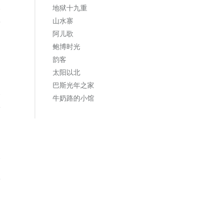
复
地狱十九重
山水寨
阿儿歌
鲍博时光
韵客
太阳以北
巴斯光年之家
复
牛奶路的小馆
复