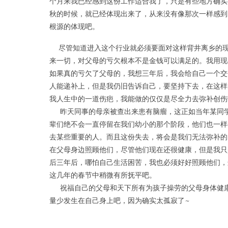
个月来我已经感到这份工作适合我了，只是有些地方确实
秋的时候，就已经体现出来了，从来没有像那次一样感到
根源的体现吧。
尽管知道进入这个行业就必须要面对这样背井离乡的现
来一切，对父母的亏欠根本不是金钱可以满足的。我用现
如果真的亏欠了父母的，我想三年后，我会给自己一个交
人能递补上，但是我仍旧告诉自己，要坚持下去，在这样
我人生中的一道伤疤，我能做的仅仅是尽全力去弥补创伤
昨天同事的母亲被查出来患有脑瘤，这正如当年某同学
辈们绝不会一直停留在我们幼小的那个阶段，他们也一样
去某些重要的人。而且这份失去，将会是我们无法弥补的
在父母身边照顾他们，尽管他们现在还很健康，但是我只
后三年后，哪怕自己生活困苦，我也必须好好照顾他们，
这几年的春节中稍微有所抚平吧。
祝福自己的父母和天下所有为孩子操劳的父母身体健康
量少发生在自己身上吧，因为确实太孤寂了~