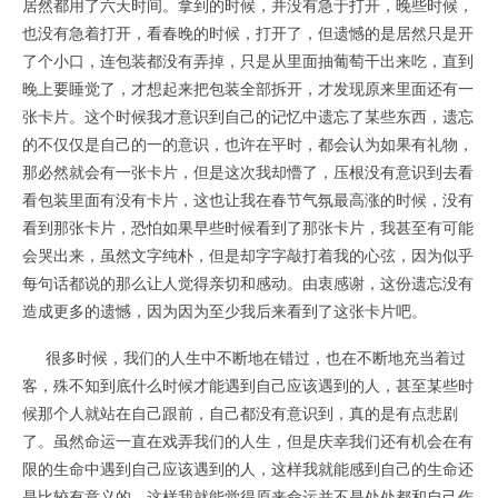
居然都用了六天时间。拿到的时候，并没有急于打开，晚些时候，
也没有急着打开，看春晚的时候，打开了，但遗憾的是居然只是开
了个小口，连包装都没有弄掉，只是从里面抽葡萄干出来吃，直到
晚上要睡觉了，才想起来把包装全部拆开，才发现原来里面还有一
张卡片。这个时候我才意识到自己的记忆中遗忘了某些东西，遗忘
的不仅仅是自己的一的意识，也许在平时，都会认为如果有礼物，
那必然就会有一张卡片，但是这次我却懵了，压根没有意识到去看
看包装里面有没有卡片，这也让我在春节气氛最高涨的时候，没有
看到那张卡片，恐怕如果早些时候看到了那张卡片，我甚至有可能
会哭出来，虽然文字纯朴，但是却字字敲打着我的心弦，因为似乎
每句话都说的那么让人觉得亲切和感动。由衷感谢，这份遗忘没有
造成更多的遗憾，因为因为至少我后来看到了这张卡片吧。
很多时候，我们的人生中不断地在错过，也在不断地充当着过
客，殊不知到底什么时候才能遇到自己应该遇到的人，甚至某些时
候那个人就站在自己跟前，自己都没有意识到，真的是有点悲剧
了。虽然命运一直在戏弄我们的人生，但是庆幸我们还有机会在有
限的生命中遇到自己应该遇到的人，这样我就能感到自己的生命还
是比较有意义的，这样我就能觉得原来命运并不是处处都和自己作