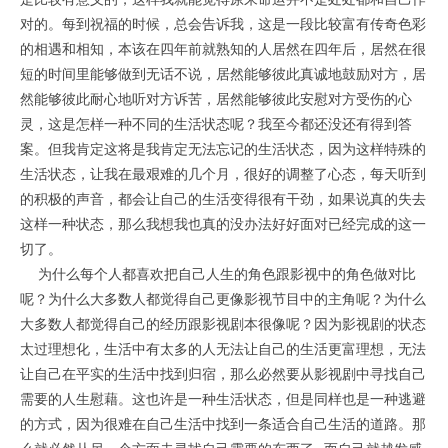
对的。每到祝福的时候，总会告诉我，这是一段比较富有传奇色彩
的相遇和相知，本该在四年前就熟知的人居然在四年后，居然在很
短的时间里能够做到无话不说，居然能够彼此真诚地鼓励对方，居
然能够彼此耐心地听对方诉苦，居然能够彼此安慰对方受伤的心
灵，这是怎样一种不同的生活状态呢？我至今都还没还有得到答
案。但我肯定这将是我肯定无法忘记的生活状态，因为这样特殊的
生活状态，让我在最艰难的几个月，很好的调整了心态，每天听到
的积极的声音，都会让自己的生活变得很有干劲，如果说真的失去
这样一种状态，那么我想我也真的没办法好好面对已经完成的这一
切了。
为什么每个人都喜欢把自己人生的角色跟影视中的角色做对比
呢？为什么大多数人都觉得自己更像影视节目中的主角呢？为什么
大多数人都觉得自己的经历跟影视剧本很像呢？因为影视剧的状态
太过理想化，生活中有太多的人无法让自己的生活更富理想，无法
让自己在平实的生活中找到归宿，那么必然要从影视剧中寻找自己
需要的人生慰藉。这也许是一种生活状态，但是同样也是一种逃避
的方式，因为很难在自己生活中找到一条适合自己生活的道路。那