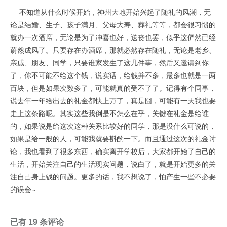
不知道从什么时候开始，神州大地开始兴起了随礼的风潮，无
论是结婚、生子、孩子满月、父母大寿、葬礼等等，都会很习惯的
就办一次酒席，无论是为了冲喜也好，送丧也罢，似乎这俨然已经
蔚然成风了。只要存在办酒席，那就必然存在随礼，无论是老乡、
亲戚、朋友、同学，只要谁家发生了这几件事，然后又邀请到你
了，你不可能不给这个钱，说实话，给钱并不多，最多也就是一两
百块，但是如果次数多了，可能就真的受不了了。记得有个同事，
说去年一年给出去的礼金都快上万了，真是囧，可能有一天我也要
走上这条路呢。其实这些我倒是不怎么在乎，关键在礼金是给谁
的，如果说是给这次这种关系比较好的同学，那是没什么可说的，
如果是给一般的人，可能我就要斟酌一下。而且通过这次的礼金讨
论，我也看到了很多东西，确实离开学校后，大家都开始了自己的
生活，开始关注自己的生活现实问题，说白了，就是开始更多的关
注自己身上钱的问题。更多的话，我不想说了，怕产生一些不必要
的误会~
已有 19 条评论