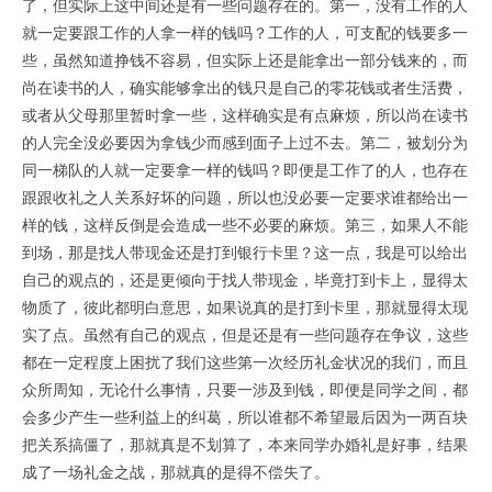
了，但实际上这中间还是有一些问题存在的。第一，没有工作的人
就一定要跟工作的人拿一样的钱吗？工作的人，可支配的钱要多一
些，虽然知道挣钱不容易，但实际上还是能拿出一部分钱来的，而
尚在读书的人，确实能够拿出的钱只是自己的零花钱或者生活费，
或者从父母那里暂时拿一些，这样确实是有点麻烦，所以尚在读书
的人完全没必要因为拿钱少而感到面子上过不去。第二，被划分为
同一梯队的人就一定要拿一样的钱吗？即便是工作了的人，也存在
跟跟收礼之人关系好坏的问题，所以也没必要一定要求谁都给出一
样的钱，这样反倒是会造成一些不必要的麻烦。第三，如果人不能
到场，那是找人带现金还是打到银行卡里？这一点，我是可以给出
自己的观点的，还是更倾向于找人带现金，毕竟打到卡上，显得太
物质了，彼此都明白意思，如果说真的是打到卡里，那就显得太现
实了点。虽然有自己的观点，但是还是有一些问题存在争议，这些
都在一定程度上困扰了我们这些第一次经历礼金状况的我们，而且
众所周知，无论什么事情，只要一涉及到钱，即便是同学之间，都
会多少产生一些利益上的纠葛，所以谁都不希望最后因为一两百块
把关系搞僵了，那就真是不划算了，本来同学办婚礼是好事，结果
成了一场礼金之战，那就真的是得不偿失了。