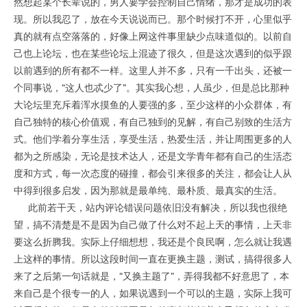
然想起某个长辈说的，男人要学会控制自己情绪，那才是成功的表
现。所以我忍了，放在今天说说而已。那个时候打不开，心里似乎
真的就有点空落落的，好像上网这件事里缺少点味道似的。以前自
己也上论坛，也在某些论坛上混迹了很久，但是这次遇到的似乎跟
以前遇到的所有都不一样。这里人并不多，只有一千出头，还被一
个同事说，“这人也忒少了”。其实我心想，人虽少，但是总比那种
大论坛里充斥着浑水摸鱼的人要强的多，至少这样的小众群体，有
自己独特的核心价值观，有自己独到的见解，有自己别致的生活方
式。他们学着分享生活，享受生活，热爱生活，并让周围更多的人
都为之所感染，无论是技术达人，还是文学青年都有自己的生活态
度和方式，每一次态度的碰撞，都会引来很多的关注，都会让人从
中得到很多启发，因为那就是最单纯、最朴质、最真实的生活。
此前若干天，站内评论错误问题依旧没有解决，所以我也很绝
望，搞不清楚是不是因为自己做了什么对不起上天的事情，上天非
要这么折腾我。实际上仔细想想，我还是个良民啊，怎么就让我遇
上这样的事情。所以这段时间一直在更换主题，测试，搞得很多人
来了之后第一句话就是，“又换主题了”，弄得我都不好意思了，本
来自己是个很专一的人，如果说遇到一个可以的主题，实际上我可