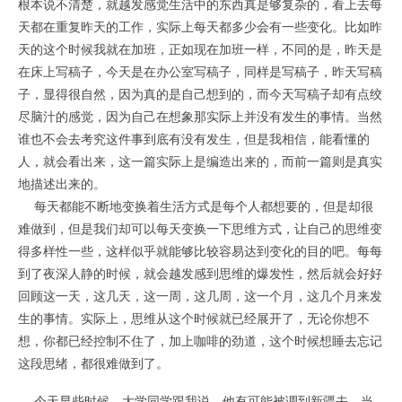
根本说不清楚，就越发感觉生活中的东西真是够复杂的，看上去每
天都在重复昨天的工作，实际上每天都多少会有一些变化。比如昨
天的这个时候我就在加班，正如现在加班一样，不同的是，昨天是
在床上写稿子，今天是在办公室写稿子，同样是写稿子，昨天写稿
子，显得很自然，因为真的是自己想到的，而今天写稿子却有点绞
尽脑汁的感觉，因为自己在想象那实际上并没有发生的事情。当然
谁也不会去考究这件事到底有没有发生，但是我相信，能看懂的
人，就会看出来，这一篇实际上是编造出来的，而前一篇则是真实
地描述出来的。
每天都能不断地变换着生活方式是每个人都想要的，但是却很
难做到，但是我们却可以每天变换一下思维方式，让自己的思维变
得多样性一些，这样似乎就能够比较容易达到变化的目的吧。每每
到了夜深人静的时候，就会越发感到思维的爆发性，然后就会好好
回顾这一天，这几天，这一周，这几周，这一个月，这几个月来发
生的事情。实际上，思维从这个时候就已经展开了，无论你想不
想，你都已经控制不住了，加上咖啡的劲道，这个时候想睡去忘记
这段思绪，都很难做到了。
今天早些时候，大学同学跟我说，他有可能被调到新疆去，当