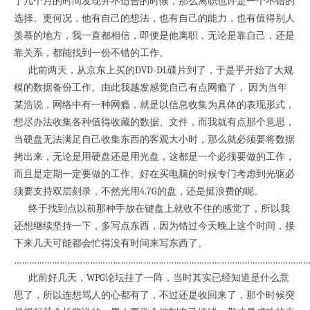
了几个月的时间发现并不适合的时候，那么离职也许是一个不错的
选择。更何况，他有自己的想法，也有自己的能力，也有值得别人
羡慕的地方，我一直都相信，即便是他离职，无论是靠自己，还是
靠关系，都能找到一份不错的工作。
此前两天，从京东上买的DVD-DL碟片到了，于是乎开始了大规
模的数据备份工作。由此我越发感觉自己有点网瘾了， 因为当年
某浩说，网络中有一种网瘾，就是以信息收集为具体的表现形式，
想尽办法收集各种值得收藏的数据、文件，而我就有点那个意思，
当硬盘无法满足自己收集东西的客观大小时，那么就必须要将数据
拷出来，无论是用硬盘还是用光盘，这都是一个必须要做的工作，
而且是定期一定要做的工作。好在买电脑的时候专门考虑到光驱必
须要支持双层刻录，不然光用4.7G的盘，还是挺浪费的呢。
终于找到点以前那种手放在键盘上就收不住的感觉了，所以我
还想继续坚持一下，多写点东西，因为错过今天晚上这个时间，接
下来几天可能都会忙得没有时间来写东西了。
……………………………………………………………………………………………………
此前好几天，WPG论坛挂了一阵，当时其实已经知道是什么意
思了，所以连想骂人的心都有了，不过还是收回来了，那个时候突