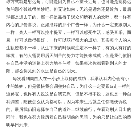
球方式就是射远角，可能是因为自己不擅长近角，也可能是觉得远
角的那个弧线很美妙吧。但无论如何，无论是远角还是近角，最后
球都是进去了的。都一样是赢得了观众和所有人的欢呼，都一样有
内心的那份喜悦。正如潘婷的那个广告一样，为什么一定要跟别人
一样，聋人一样可以拉小提琴，一样可以感受生活，感受音乐。而
且一样可以做得很好，一样可以获得很大的成功。其实每个人的人
生轨迹都不一样，从生下来的时候就注定不一样了，有的人有好的
家境，有的人需要用后天刻苦的努力才能换来成就，但是我们依旧
在自己生活的道路上努力地奋斗着，如果每次你都看到别人的太
阳，那么你见到的永远是自己的阴天。
每次看到周围人在一小步上取得的成功，我承认我内心会有小
小的嫉妒，但是很快我会调整好自己，为什么一定要跟ta走一样的
道路呢，也许有人说这是自我安慰，但是不得不说，这也是一种自
我调整，随便怎么认为都可以，因为本来生活就是任你随便诉说
的。最后我仍旧选择在自己的道路上继续前行，在看到别人日出的
同时，我也在努力经历着自己黎明前的黑暗，为的只是让自己的黎
明早日到来。