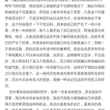
和学习的问题。我说实际上是她把这个话题给激活了，她以为我在
怪她把这个话题激活，而实际上根本没有这个意思，只是这个问题
早就意识到了，只是没有想到会以这样方式，在这样的场合下发
生，这个时候我才一下子意识到，原来彼此已经产生了一些小距
离，毕竟一年的时间，每个人都开始了自己的生活，即便是因为有
网络、电话，大家还能通过这些手段了解到彼此的境况，但是毕竟
已经产生了距离，毕竟很多时候话题已经在大幅度减小了，而唯一
不变的话题，恐怕还是当年读书时的趣事吧。想必这也是所有毕业
了再相聚的人可以谈论的话题。说实话，这稍微有点悲凉，不过还
好，至少我见到了这几个熟悉的人，至少我们还能像以前有融洽的
吃饭气氛，至少我们还有一些话题可以讨论，这样对于我此次成都
之行就完全足够了。这一段经历也将成为我本年度最值得怀念的经
历，无论今后会有多大的变故，我都一样会记住这段不同意义的经
历。
也许看到这段的我的同学，会有一些多余的想法，其实真的不
需要，我没有任何多余的意思，我也不想跟大家隐瞒自己的感受，
我只是想希望借这样的机会，表达出最真实的自己，最真实的感