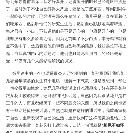
等到领导提前退席，我才好离开，记得离开的时候已经是略带酒意
了，当时为了不让自己醉得太严重，还是吃了些东西，等到跟同学
一起吃饭的时候，已经没有那么多食欲了，我几乎是一直在看着他
们吃东西，然后听他们的研究生生活，然后自己默默地喝着啤酒，
每次只有一小口，不知道他们是不是开心的，但愿是开心的，但是
我却没有那么多欣喜之情。因为之前喝了不少白酒，本身精神就有
点不集中了，然后看着他们聊着自己熟悉的话题，我却很难再插上
嘴，当我说到自己的话题时，他们也只能尽量用自己的经历去感
受，却仅有几个人能够理解我的境况。
饭局途中的一个电话是最令人记忆深刻的，某翔提到让我给某
龙睿当年倾慕的女生打个电话，缓解一下气氛，但是没想到，却让
一切变得更加尴尬，龙兄几乎很难说出什么话题来，好在还是某翔
跟某花比较谈得来，还能聊到很多话题，当然因为我跟某花都是在
工作的人，而且都经历了一些不同意义的东西，所以我们之间也还
有一些话题值得去诉说，当然也就是在这样的通话中，我重新审视
了自己，重新发现了自己的生活，重新找到了这样感觉的差错。之
后大家去唱歌，某花又打电话过来，归结一句话就是
“相见不如怀
念”，
越想越发感觉到这样的感觉多么真实，她再次跟我聊到工作