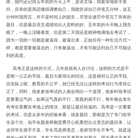
路，隐约还记得五年前的今天上午，是语文场，我紧张地双手发
抖，庆幸的是我还懂得调整自己，我能告诉自己停笔五分钟，这五
分钟对我而言，并不是时间上的损失，尽管在迷茫中答完了所有的
题目，但是最后语文成绩却出人意料的好。五年前的今天晚上我失
眠了，一晚上没睡着觉，但是第二天我还是精神饱满地去考试了，
因为一切的一切都是被逼得，被逼出来，正如任何一种生活方式一
样，都是需要被逼迫的，只有被逼迫，才有可能达到自己不可能达
到的高度。
高考正是这样的方式，几年前就有人在讨论，这样的方式是不
是唯一公正的手段，最后大家得出的结论，这是相对公正的手段。
但实际上呢，教育的不公平，就已经无法让这样的考试行为变得公
正了，同时，很多参加考试的人都会明白一个道理，很多时候考试
是要看运气的，如果运气真的不行，那真的就不行，每年都会发生
有考生晕厥在考场上的情况，那是让题目给逼的。高考是一次重要
的考试，但是从多年的经验来看，很多题目，那都是为了专门给学
生设个坎，似乎命题老师都是费尽心机要想出点变态的题目来，让
这些学生措手不及，学生骂老师变态，老师骂学生不争气。就是这
样的一种不和谐，才有了我们对高考那多的看法，因为通过高考不