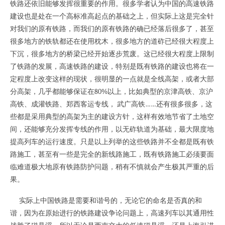
铁路还依旧能够发挥很重要的作用。很多学者认为中国的高速铁路
建设也是处在一个高标准高起点的基础之上，但实际上这是完全针
对我们的原有铁路，而我们的原有铁路的确已经落后很多了，甚至
很多地方的铁轨都还在使用枕木，很多地方的道砟已经很大程度上
下沉，很多地方的桥梁已经开始逐步荒废。这已经很大程度上限制
了铁路的发展，高速铁路的建设，特别是既有铁路的建设也将在一
定程度上改变这样的现状，很明显的一点就是全线高架，或者大部
分高架，几乎都能够保证在80%以上，比如典型的京津高铁、京沪
高铁、成灌铁路、郑西客运专线， 武广高铁……还有很多很多，这
些都是采用典型的高架为主的建设方针，这样有效地节省了土地空
间，还能够充分发挥专线的作用，以无砟轨道为基础，最大限度地
提高列车的运行速度。只是以上列举的这些铁路并不全都是既有铁
路施工，甚至有一些是完全的新线路施工，既有铁路施工必须要面
临难道极大地原有铁路防护问题，稍有不慎就会产生极其严重的后
果。
实际上中国铁路是需要和谐号的，无论它的命名是否真的和
谐，因为在原始进行的铁路建设争论问题上，高速列车以其通用性