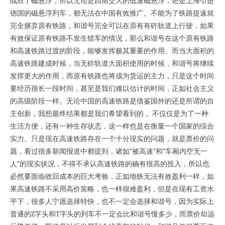
战胜了磁悬浮，所以无论是西南交大的低速磁悬浮，还是上海引进
德国的磁悬浮列车，都无法在中国有效推广。不能为了铁路提速就
完全摒弃原有铁路，和谐号完全可以在原有有砟轨道上行驶，如果
有效保证原有铁路不发生错车的情况，那么和谐号在这个原有铁路
和高速铁路过渡的阶段，能够发挥极其重要的作用。而当大面积的
高速铁路建成时候，当无砟轨道大面积使用的时候，和谐号将继续
发挥更大的作用，而原有铁路也将成为货运的主力，只是这个时间
要经历很长一段时间，甚至是我们难以估计的时间，正如社会主义
的高级阶段一样。无论中国的高速铁路是借鉴国外的还是所谓的自
主创新，我想最终结果都是我们希望看到的， 不仅仅是为了一种
生活方便，还有一种生存状态，这一样也是在衡量一个国家的综合
实力。只是现在高速铁路存在一个十分现实的问题，就是票价的问
题，看过很多新闻报道中都提到，诸如“被高速”和“车厢内空无一
人”的现实状况，不得不承认高速铁路的确有很高的投入，所以也
必然要面临收回成本的巨大考验，正如地铁无法有效盈利一样，如
果高速铁路不采用高价策略，也一样很难盈利，但是在现有工资水
平下，很多人宁愿选择特快，也不一定会选择和谐号，因为实际上
普通的Z字头和T字头的列车不一定会比和谐号慢多少，而票价却远