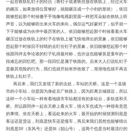
一起在铁轨轧钉子的经历（将钉子或者铁丝放在铁轨上，经过火车
的碾压，如果放得位置够好，就能碾压成一个小剑的形状），依旧
能够想起那个时候傻乎乎地像电视剧里面一样把耳朵贴在铁轨上听
声音，以为能够听出来火车的来向，偶尔运气好蒙对了，似乎就一
下子能够成为伙伴中最厉害的人。依旧能够想起那个时候看着火车
碾压过放在铁轨上的钉子在铁轨上被飞快地弹出的景象，依旧能够
想起那个时候目不转睛的去盯住钉子的景象，依旧能够想起那个时
候跟同伴去争论谁的钉子轧得最对称，也许这也能够算是童年的一
段难忘的回忆吧。那一段回忆是属于铁路的。后来大人们说轧钉子
是极其危险的行为，我们也就开始有所收敛了，渐渐地也就不再去
铁轨上轧钉子。
再后来，我们又发现了新的去处，车站的天桥。这是一个县级
市的小车站，但是因为身处京广铁路上，因为距离京城很近，所以
这样一个小车站一样有着地级市车站都没有的多站台，多轨道和天
桥。所以跟同伴一起在天桥上看火车，猜火车也成为一种很有意思
的事情。坐在天桥上，看远处来的火车，最开始的时候猜测到底是
客运还是货运，到底是快车还是慢车，再后来我们居然也能够猜出
到底是DF（东风号）还是SS（韶山号），这两个也是当时最流行的