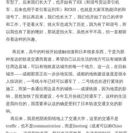
车型了。后来我们长大了，也开始有了HX（和谐号货运牵引机
车，后来也用于牵引客运列车）和CRH，也就是大家耳熟能详的和
谐号了。所以再后来，我们也长大了， 我们也开始了自己的求学
和工作，于是看火车、猜火车也成为了历史，因为有了和谐号，所
以我也有了新的嗜好，那就是拍火车。虽然水平不高，但一直都留
存着这样的兴趣。
再后来，高中的时候开始接触动漫和日本很多东西，于是为那
种发达的轨道交通而着迷，希望自己以后生活的地方可以有城铁通
往周边县城，可以有地铁直达城市的每一个地方。这一点，在目标
城市——成都那里正在一步步地实现。成都的地铁建设速度是很令
人惊讶的，一号线今年已经可以通车了， 二号线也在进行紧张的
施工，而第一条通往周边县市的城铁——成灌铁路，因为地震的影
响，居然加快了投资建设，今年五月份就已经通车了。这样的生活
是我向往的，我需要承认这的确是受到了日本轨道交通文化的影
响。
再后来，我居然阴差阳错地上了交通大学，这里的交通不是
traffic，也不是communication，而是Jiaotong（或者可以称Chiao