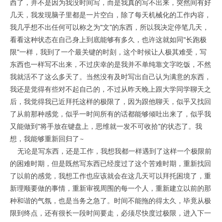
西了，并不是因为我没时间写，而是我真的写不出来，突然间有好
几天，我发现脑子里都是一片空白，除了每天机械化的工作内容，
我几乎想不出任何可以称之为“文”的东西，所以我决定停笔几天，
看看这种状态在自己身上到底能够有多久，也许这就如同“长跑极
限”一样，我到了一个最关键的时刻，这个时候让人极其难受，写
东西也一样写不出来，不过庆幸的是我并不单纯靠文字吃饭，不然
我就活不了这么多天了。当然没有及时写出自己认为满意的东西，
我还是觉得有些对不起自己的，不过从昨天晚上跟大学同学聊天之
后，我觉得我已近拜托这样的极限了，因为跟他聊天，似乎又找回
了从前那种感觉，似乎一时间所有的话都能够倾吐出来了，似乎我
又能做到“将手放在键盘上，思维就一发不可收拾”的状态了。我
想，我能够重新回归了~
无论是写东西，还是工作，我想我都一样遇到了这样一个极限前
的困难时期，但是既然写东西已经度过了这个苦难时期，重新找回
了以前的感觉，我想工作也应该就会在这几天可以拜托困境了，重
新理顺要做的事情，重新审视周围的每一个人，重新建立以前的那
种和谐的气氛，也是当务之急了。时间不能拖的得太久，毕竟从极
限到终点，还有很长一段时间要走，必须尽快度过极限，进入下一