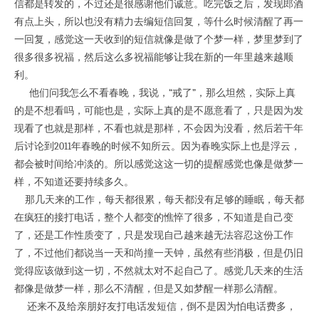
信都是转发的，不过还是很感谢他们诚意。吃完饭之后，发现郎酒
有点上头，所以也没有精力去编短信回复，等什么时候清醒了再一
一回复，感觉这一天收到的短信就像是做了个梦一样，梦里梦到了
很多很多祝福，然后这么多祝福能够让我在新的一年里越来越顺
利。
他们问我怎么不看春晚，我说，“戒了”，那么坦然，实际上真
的是不想看吗，可能也是，实际上真的是不愿意看了，只是因为发
现看了也就是那样，不看也就是那样，不会因为没看，然后若干年
后讨论到2011年春晚的时候不知所云。因为春晚实际上也是浮云，
都会被时间给冲淡的。所以感觉这这一切的提醒感觉也像是做梦一
样，不知道还要持续多久。
那几天来的工作，每天都很累，每天都没有足够的睡眠，每天都
在疯狂的接打电话，整个人都变的憔悴了很多，不知道是自己变
了，还是工作性质变了，只是发现自己越来越无法容忍这份工作
了，不过他们都说当一天和尚撞一天钟，虽然有些消极，但是仍旧
觉得应该做到这一切，不然就太对不起自己了。感觉几天来的生活
都像是做梦一样，那么不清醒，但是又如梦醒一样那么清醒。
还来不及给亲朋好友打电话发短信，倒不是因为怕电话费多，