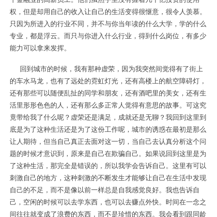
权，但是却用自己的收入让自己的生活变得很惬意，很令人羡慕。
只因为所进入的行业不同，并不与你当年读的什么大学，学的什么
专业，都是浮云。而只与你进入什么行业，得到什么岗位，有多少
能力可以拿来发挥。
回到城市的时候，我有那种虚荣，因为我突然间觉得有了街上
的车水马龙，也有了远处的霓虹灯光，还有高楼上的航空障碍灯，
还有那些可以随便乱扯的同学和朋友，还有酒吧里的美女，还有生
活里形形色色的人，还有那么多正常人觉得有意思的故事。可这究
竟带给我了什么呢？虚荣还是满足，成就还是无聊？我回到这里到
底是为了这种生活还是为了这份工作呢，城市的诱惑在最初是那么
让人期待，但当自己真正去面对这一切，当自己去认真分析这个问
题的时候才意识到，原来是自己在欺骗自己。如果说回到这里是为
了这种生活，那完全是错误的，所以我学会告诉自己。这里有可以
刺激自己的地方，这种刺激的不断发生才能够让自己在生活中发现
自己的不足，而不是像以前一样总是自我感觉良好。我也告诉自
己，空闲的时候可以去学东西，也可以去赚点外快。时间在一念之
间往往就变成了浪费的东西，而不是珍惜的东西。我会看到跟同龄