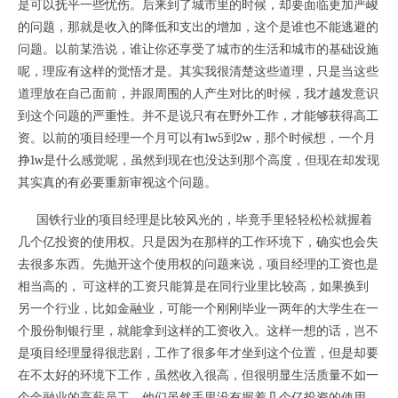
是可以抚平一些忧伤。后来到了城市里的时候，却要面临更加严峻
的问题，那就是收入的降低和支出的增加，这个是谁也不能逃避的
问题。以前某浩说，谁让你还享受了城市的生活和城市的基础设施
呢，理应有这样的觉悟才是。其实我很清楚这些道理，只是当这些
道理放在自己面前，并跟周围的人产生对比的时候，我才越发意识
到这个问题的严重性。并不是说只有在野外工作，才能够获得高工
资。以前的项目经理一个月可以有1w5到2w，那个时候想，一个月
挣1w是什么感觉呢，虽然到现在也没达到那个高度，但现在却发现
其实真的有必要重新审视这个问题。
国铁行业的项目经理是比较风光的，毕竟手里轻轻松松就握着
几个亿投资的使用权。只是因为在那样的工作环境下，确实也会失
去很多东西。先抛开这个使用权的问题来说，项目经理的工资也是
相当高的， 可这样的工资只能算是在同行业里比较高，如果换到
另一个行业，比如金融业，可能一个刚刚毕业一两年的大学生在一
个股份制银行里，就能拿到这样的工资收入。这样一想的话，岂不
是项目经理显得很悲剧，工作了很多年才坐到这个位置，但是却要
在不太好的环境下工作，虽然收入很高，但很明显生活质量不如一
个金融业的高薪员工。他们虽然手里没有握着几个亿投资的使用