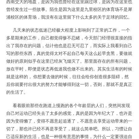
西南交大的地盘，是因为我也曾经在这里踢过球，是因为在这里也
曾经发生过一些故事。陌生是因为这里是九里校区的体育场不是犀
浦校区的体育场，我没有在这里留下什么太多的关于足球的回忆。
几天来的状态低迷已经极大程度上影响到了正常的工作，一个
多星期来的工作，自己都觉得惨不忍睹，今天部门经理很直接的指
出了我存在的问题，估计他也是忍无可忍了，而实际上我看到自己
写的那些东西，真的觉得太对不起自己每天这么起早贪黑，要做就
做好的原则似乎在这里已经灰飞烟灭了。那里面存在的所有问题，
放在平时，即便是状态再低迷我也做不出来的。其实生活有的时候
就是这样的， 你想要去做的时候，往往会给你创造很多阻碍，然
后你就要付出很大的努力才能够得到这一切，否则，那就不是真正
的生活了。
看着眼前那些在跑道上慢跑的各个年龄层的人们，突然间发现
自己对运动已经失去了太多的感觉，真的是因为年纪大了，也许是
因为变得懒了，变得不愿意起追逐了，不愿意去享受运动带来的一
切了，那也许已经不再是享受了，就这么简单吧。所以，习惯让自
己适应新的生活，也是一种很有意思的事情，为什么一定要强迫自