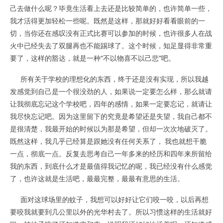
己去做什么呢？毕竟生活看上去还是比较简单的，也许简单一些，
我才活得更加轻松一些呢。既然是这样，那就好好看看眼前的一
切，当你还在感叹没有正式比赛可以参加的时候，也许很多人在战
火中已经失去了双腿再也不能踢球了。这个时候，知足显得非常重
要了，这样的豁达，就是一种“不以物喜不以己悲”吧。
所有关于学校的理想化的东西，终于还是没有实现，所以我越
发感觉到自己是一个很没劲的人，如果说一定要怎么样，那么就请
让我彻底忘记这个学校吧，四年的感情，如果一定要忘记，就请让
我尽快忘记吧。因为这里留下的究竟是希望还是失望，我自己都不
是很清楚，我最开始的时候以为那是希望，但却一次次地破灭了。
既然这样，我几乎已经算是跟她没有任何关系了， 我也就想干脆
一点，彻底一点。反复去思考自己一年多来的经历和四年来所留给
我的东西，到底什么才是最值得我记忆的呢，我已经没有什么感觉
了，也许这就是生活吧，最最完整，最最有意思的生活。
面对这球场里的蚊子，我想可以好好让它们咬一咬，以后再想
要咬我就要到几公里以外的光华村去了。所以习惯这样的生活就好