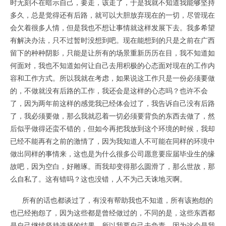
时无刻不在暗示自己，要走，该走了，于是我就不知道我能够坚持
多久，总是觉得还有后路，就可以大胆放弃现在的一切，尽管现在
会欠着很多人情，但是我也不想让事情就这样发展下去。我多希望
有解决办法，只不过暂时没想到吧。现在能想到的只是之前在广西
留下的种种阴影，只能是让所有的场景重新历历在目，我不知道如
何面对，我也不知道如何让自己去用积极的心态面对现在的工作内
容和工作方式。所以我就在考虑，如果说这工作只是一份必须要做
的，不做就没有后路的工作，我还会是这样的心态吗？也许不会
了，因为两年前这样的感觉我已经体会过了，我告诉自己没有后路
了，我必须要做，那么我就忍着一切必须要背负的东西去做了，然
后似乎做得还蛮不错的，但如今再把我放到这个环境的时候，我却
已经不能再有之前的激情了，因为我知道人不可能在同样的环境中
做出同样的事情来，这也是为什么很多公司愿意要应届毕业生的缘
故吧，因为空白，好雕琢。而我却变得那么圆滑了，那么世故，那
么自私了。这有错吗？这也没错，人不为己天诛地灭啊。
所有的话也都谈过了，有没有帮助我也不知道，所有该抱怨的
也已经抱怨了，因为这些都是曾经做过的，不同的是，这些东西都
是自己继续坚持选择的结果，所以我要自己去负责，因为这个是我