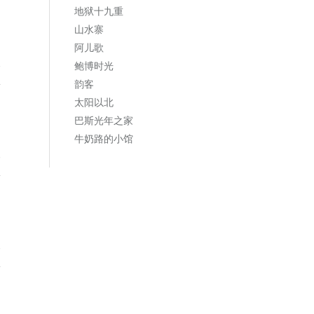
地狱十九重
山水寨
阿儿歌
复
鲍博时光
韵客
太阳以北
巴斯光年之家
牛奶路的小馆
复
复