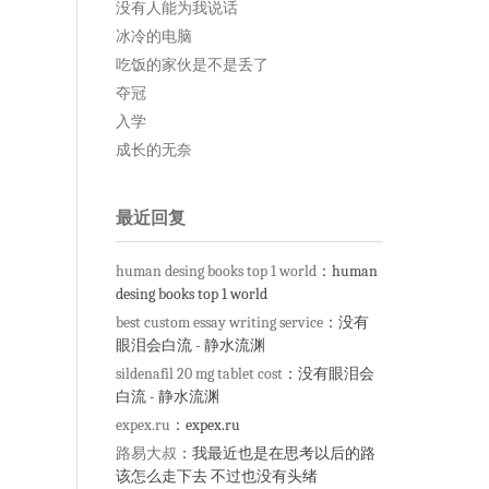
没有人能为我说话
冰冷的电脑
吃饭的家伙是不是丢了
夺冠
入学
成长的无奈
最近回复
human desing books top 1 world
：human
desing books top 1 world
best custom essay writing service
：没有
眼泪会白流 - 静水流渊
sildenafil 20 mg tablet cost
：没有眼泪会
白流 - 静水流渊
expex.ru
：expex.ru
路易大叔
：我最近也是在思考以后的路
该怎么走下去 不过也没有头绪