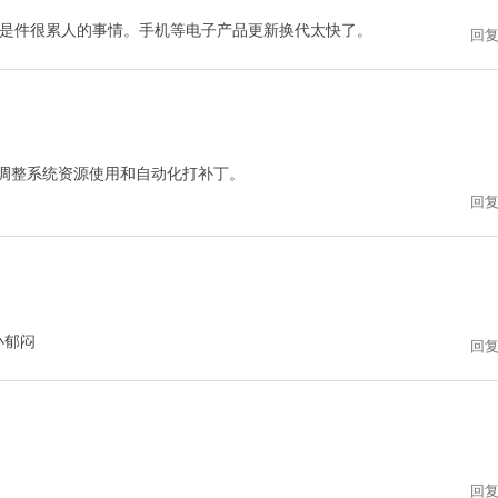
是件很累人的事情。手机等电子产品更新换代太快了。
回
，调整系统资源使用和自动化打补丁。
回
小郁闷
回
回