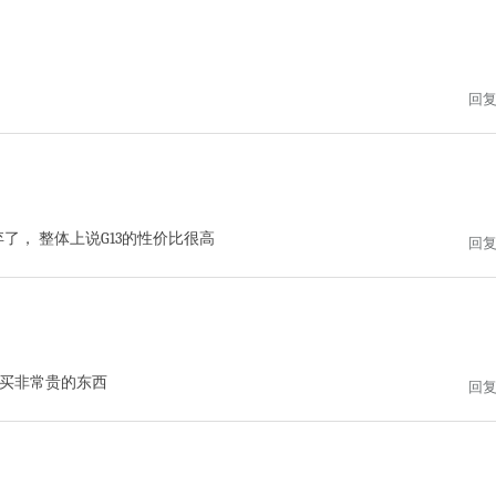
回
了， 整体上说G13的性价比很高
回
买非常贵的东西
回