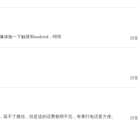
验一下触屏和andriod，呵呵
回
回
QQ，装不了微信，但是送的话费都用不完，有事打电话更方便。
回