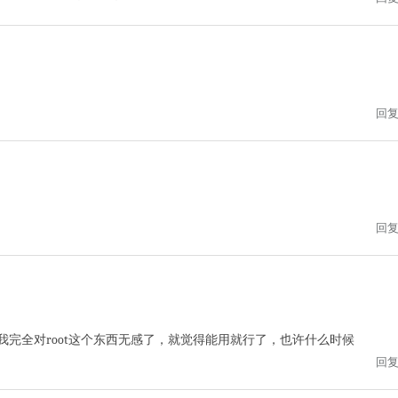
回
回
我完全对root这个东西无感了，就觉得能用就行了，也许什么时候
回