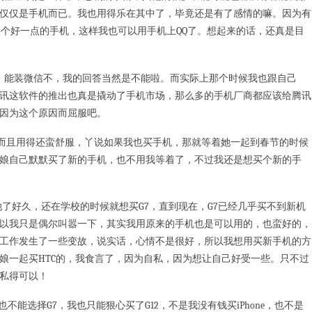
仅仅是手机而已。我也用得乐在其中了，毕竟还是有了感情的嘛。因为有
买个好一点的手机，这样我也可以用手机上QQ了。想起来的话，还真是目
能装微信不，我的回答当然是不能啦。而实际上那个时候我也跟自己
讯这软件的推出也真是撬动了手机市场，那么多的手机厂商都应该给腾讯
有因为这个原因而屈服吧。
且用得还蛮舒服，丫说如果我也买手机，那就等着她一起到春节的时候
娘自己默默买了新的手机，也不用我等着了，不过我还是想买个新的手
了好久，还在学校的时候就想买G7，直到现在，G7已经几乎买不到新机
以我只是偶尔叫嚣一下，其实我用原来的手机也是可以用的，也蛮好的，
工作发生了一些变故，说实话，心情不是很好，所以我想用买新手机的方
娘一起买HTC的，我食言了，因为自私，因为想让自己好受一些。只不过
私得可以！
也不能选择G7，我也只能狠心买了G12，不是我没有钱买iPhone，也不是