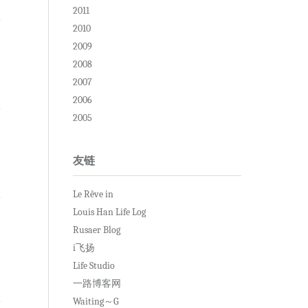
2011
2010
2009
2008
2007
复
2006
2005
友链
复
Le Rêve in
Louis Han Life Log
Rusaer Blog
i飞扬
Life Studio
复
一路博客网
Waiting～G