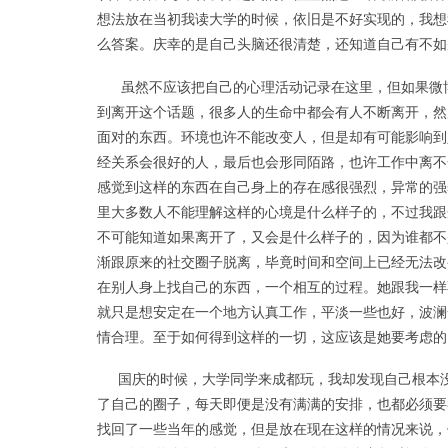
想法放在当初我读大学的时候，依旧是不好实现的，我想
么答案。庆幸的是自己头脑还很清楚，还知道自己有不如
虽然不应该把自己的心理活动记录在这里，但如果微博
到离开这个话题，很多人的生命中都会有人不断离开，然
面对的东西。环境也许不能改变人，但是却有可能影响到
经关系会很好的人，最后也会形同陌路，也许工作中离不
感觉到这样的东西在自己身上的存在感很强烈，异常的强
里大多数人不能理解这样的心境是什么样子的，不过我跟
不可能知道如果离开了，又会是什么样子的，因为谁都不
渐跟原来的社交圈子脱离，毕竟时间和空间上已经无法改
在别人身上找自己的东西，一个相互的过程。她跟我一样
就只是想安定在一个地方认真工作，平淡一些也好，波澜
情合理。至于如何得到这样的一切，这应该是她要考虑的
国庆的时候，大学同学来成都玩，我却发现自己根本没
了自己的圈子，每天即便是没有满满的安排，也都必须要
找回了一些当年的感觉，但是放在现在这样的情况来说，