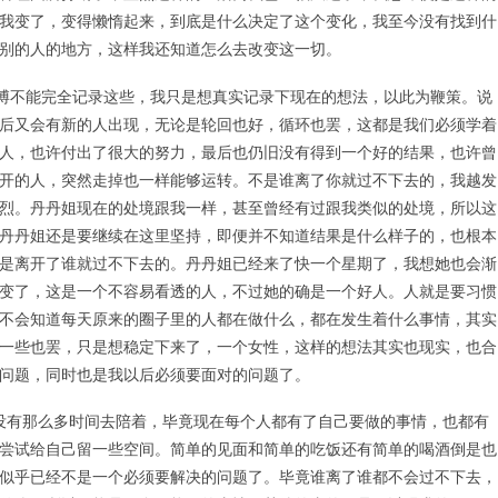
我变了，变得懒惰起来，到底是什么决定了这个变化，我至今没有找到什
别的人的地方，这样我还知道怎么去改变这一切。
不能完全记录这些，我只是想真实记录下现在的想法，以此为鞭策。说
后又会有新的人出现，无论是轮回也好，循环也罢，这都是我们必须学着
人，也许付出了很大的努力，最后也仍旧没有得到一个好的结果，也许曾
开的人，突然走掉也一样能够运转。不是谁离了你就过不下去的，我越发
烈。丹丹姐现在的处境跟我一样，甚至曾经有过跟我类似的处境，所以这
丹丹姐还是要继续在这里坚持，即便并不知道结果是什么样子的，也根本
是离开了谁就过不下去的。丹丹姐已经来了快一个星期了，我想她也会渐
变了，这是一个不容易看透的人，不过她的确是一个好人。人就是要习惯
不会知道每天原来的圈子里的人都在做什么，都在发生着什么事情，其实
一些也罢，只是想稳定下来了，一个女性，这样的想法其实也现实，也合
问题，同时也是我以后必须要面对的问题了。
有那么多时间去陪着，毕竟现在每个人都有了自己要做的事情，也都有
尝试给自己留一些空间。简单的见面和简单的吃饭还有简单的喝酒倒是也
似乎已经不是一个必须要解决的问题了。毕竟谁离了谁都不会过不下去，