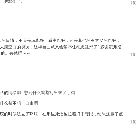
，他悲催了。
回
实的事情，不管是玩也好，看书也好，还是其他的有意义的也好，
大脑空白的境况，这样自己就又会禁不住胡思乱想了",多谢流渊指
己的。共勉吧～～
回
己的情绪啊~想到什么就都写出来了，囧
什么都不想，自由啊！
庆的时候还去了邛崃，在那里死活被拉着打干瞪眼，结果还赢了点
回