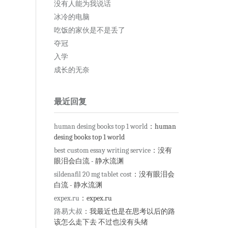
没有人能为我说话
冰冷的电脑
吃饭的家伙是不是丢了
夺冠
入学
成长的无奈
最近回复
human desing books top 1 world
：human
desing books top 1 world
best custom essay writing service
：没有
眼泪会白流 - 静水流渊
sildenafil 20 mg tablet cost
：没有眼泪会
白流 - 静水流渊
expex.ru
：expex.ru
路易大叔
：我最近也是在思考以后的路
该怎么走下去 不过也没有头绪