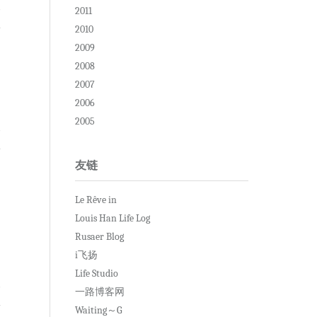
复
2011
2010
2009
2008
2007
2006
2005
复
友链
Le Rêve in
Louis Han Life Log
Rusaer Blog
i飞扬
Life Studio
复
一路博客网
Waiting～G