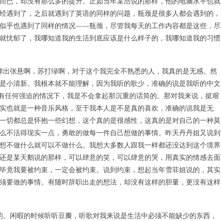
而已，却没有那么多的提升。正如当年某浩说的那样，他的电脑水平也就
经遇到了，之后就遇到了英语的同样的问题，瓶颈是很多人都会遇到的，
似乎也遇到了同样的情况——瓶颈，尽管我每天的工作内容都是这些，尽
就忧郁了，我哪知道我的生活到底应该是什么样子的，我哪知道我的习惯
出张悬啊，苏打绿啊，对于这个我完全不熟悉的人，我真的是无感。然
是小清新。我根本就不能理解，因为我听的歌少，准确的说是我听的中文
没有任何强迫的情况下，我是不会拿起那沉重的话筒的。那对我来说，挺艰
实也就是一种音乐风格，至于我本人是不是真的喜欢，准确的说我是无
一切都总是怀抱一些幻想，这个真的是很感性，这真的是对自己的一种莫
么不活得现实一点，勇敢的做每一件自己想做的事情。昨天丹丹姐又说到
想不做什么就可以不做什么。我想大多数人跟我一样都还没达到这个境界
还是某天鹅说的那样，可以肆意的笑，可以肆意的哭，用真实的情感去面
毕竟我要被约束，一定会被约束。说到约束，想起当年雪菲姐说的，其实
须要做的事情。有随时辞职出走的想法，却没有这样的胆量，更没有这样
。闲暇的时候听听豆瓣，听歌对我来说是生活中必须不能缺少的东西，