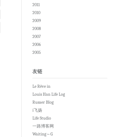
2011
2010
2009
2008
2007
2006
2005
友链
Le Rêve in
Louis Han Life Log
Rusaer Blog
i飞扬
Life Studio
一路博客网
Waiting～G