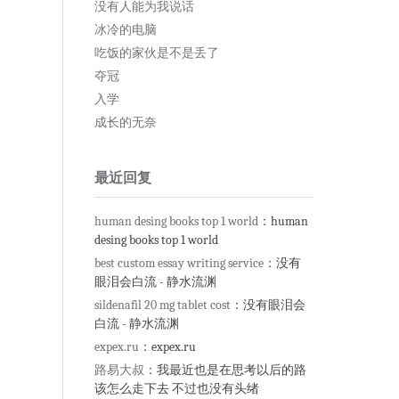
没有人能为我说话
冰冷的电脑
吃饭的家伙是不是丢了
夺冠
入学
成长的无奈
最近回复
human desing books top 1 world
：human
desing books top 1 world
best custom essay writing service
：没有
眼泪会白流 - 静水流渊
sildenafil 20 mg tablet cost
：没有眼泪会
白流 - 静水流渊
expex.ru
：expex.ru
路易大叔
：我最近也是在思考以后的路
该怎么走下去 不过也没有头绪