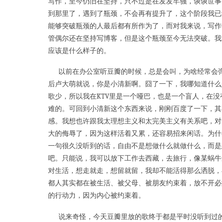
写作，至今仍旧在坚持，只不过是在发发牢骚，谈谈世事
到那里了，遇到了瓶颈，不会再有提升了，这个阶段我已
能够突破瓶颈的人最后都有所作为了，而对我来说，写作
管偶尔还在坚持写博客，但是这个瓶颈至今无法突破。我
应该是什么样子的。
以前在办公室听豆瓣的时候，总是会叫，为啥经常会弹
后卢大萌就说，你是小清新啊。囧了一下，我哪知道什么
歌少，所以我在KTV里是一个哑巴，也是一个盲人，在
难的。可回到小清新这个东西来说，刚刚百度了一下，其
感。我想也许跟我太理想主义和太完美主义有关系吧，对
大的侮辱了，因为这样活着又累，还容易招来闲话。为什
一句很久没听到的话，自由不是想做什么就做什么，而是
吧。只能说，我可以放下工作去西藏，去旅行，像某蜗牛
对生活，想走就走，想留就留，我却不能活得那么洒脱，
都人其实都在被生活、被父母、被朋友约束着，放不开必
的行动力，因为内心被约束着。
说来奇怪，今天豆瓣里放的歌终于都是平时没听到过的