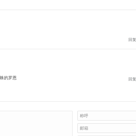
回
蛛的罗恩
回
称呼
邮箱