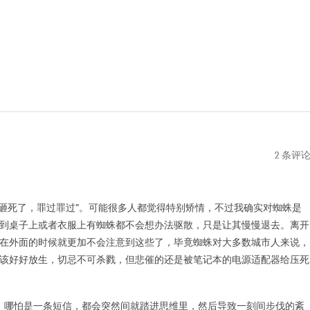
2 条评
砸死了，罪过罪过”。可能很多人都觉得特别矫情，不过我确实对蜘蛛是
到桌子上或者衣服上有蜘蛛都不会想办法驱散，只是让其慢慢退去。离开
在外面的时候就更加不会注意到这些了，毕竟蜘蛛对大多数城市人来说，
该好好放生，切忌不可杀戮，但悲催的还是被笔记本的电源适配器给压死
哪怕是一条短信，都会突然间就踏进思维里，然后导致一刻间步伐的紊