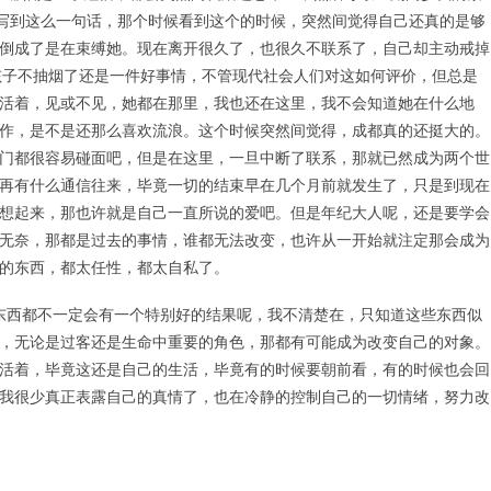
中写到这么一句话，那个时候看到这个的时候，突然间觉得自己还真的是够
倒成了是在束缚她。现在离开很久了，也很久不联系了，自己却主动戒掉
孩子不抽烟了还是一件好事情，不管现代社会人们对这如何评价，但总是
活着，见或不见，她都在那里，我也还在这里，我不会知道她在什么地
作，是不是还那么喜欢流浪。这个时候突然间觉得，成都真的还挺大的。
门都很容易碰面吧，但是在这里，一旦中断了联系，那就已然成为两个世
再有什么通信往来，毕竟一切的结束早在几个月前就发生了，只是到现在
想起来，那也许就是自己一直所说的爱吧。但是年纪大人呢，还是要学会
无奈，那都是过去的事情，谁都无法改变，也许从一开始就注定那会成为
的东西，都太任性，都太自私了。
西都不一定会有一个特别好的结果呢，我不清楚在，只知道这些东西似
，无论是过客还是生命中重要的角色，那都有可能成为改变自己的对象。
活着，毕竟这还是自己的生活，毕竟有的时候要朝前看，有的时候也会回
我很少真正表露自己的真情了，也在冷静的控制自己的一切情绪，努力改