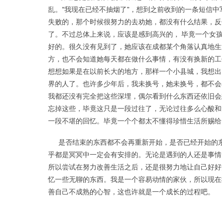
乱。“我现在已经不抽烟了”，想到之前收到的一条短信
失败的，那个时候很努力的去劝她，都没有什么结果，反
了。不过总体上来说，应该是感到高兴的， 毕竟一个女
好的。很久没有见到了，她应该在成都某个角落认真地生
方，也不会知道她每天都在做什么事情，有没有换新的工
想想如果是在以前长大的地方，那样一个小县城，我想出
界的人了。也许多少年后，我未换号，她未换号，都不会
我都还没有完全把这些深埋，偶尔看到什么东西还依旧会
忘掉这些，毕竟这只是一段过往了，无论过往多么心酸和
一段不堪的回忆。毕竟一个个都太不懂得珍惜生活所赐给
是否结束的东西都不会再重新开始，是否已经开始的东
乎都是冥冥中一定会有安排的。无论是遇到的人还是事情
所以尝试在努力改善生活之后，还是很努力地让自己好好
忆一些无聊的东西。我是一个容易动情的家伙，所以现在
善自己不成熟的心智，这也许就是一个成长的过程吧。