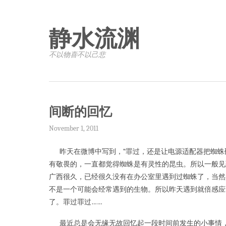
静水流渊
不以物喜·不以己悲
间断的回忆
November 1, 2011
昨天在微博中写到，“罪过，还是让电源适配器把蜘蛛
有敬畏的，一直都觉得蜘蛛是有灵性的昆虫。所以一般见
广西很久，已经很久没有在办公室里遇到过蜘蛛了，当然
不是一个可能会经常遇到的生物。所以昨天遇到就倍感应
了。罪过罪过……
最近总是会无缘无故回忆起一段时间前发生的小事情，