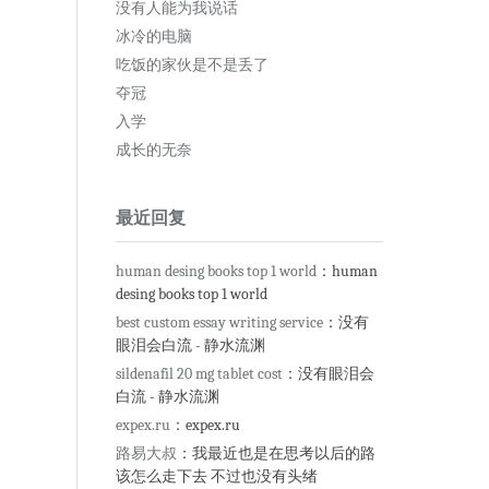
没有人能为我说话
冰冷的电脑
吃饭的家伙是不是丢了
夺冠
入学
成长的无奈
最近回复
human desing books top 1 world
：human
desing books top 1 world
best custom essay writing service
：没有
眼泪会白流 - 静水流渊
sildenafil 20 mg tablet cost
：没有眼泪会
白流 - 静水流渊
expex.ru
：expex.ru
路易大叔
：我最近也是在思考以后的路
该怎么走下去 不过也没有头绪