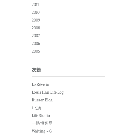
2011
2010
2009
2008
2007
2006
2005
友链
Le Rêve in
Louis Han Life Log
Rusaer Blog
i飞扬
Life Studio
一路博客网
Waiting～G