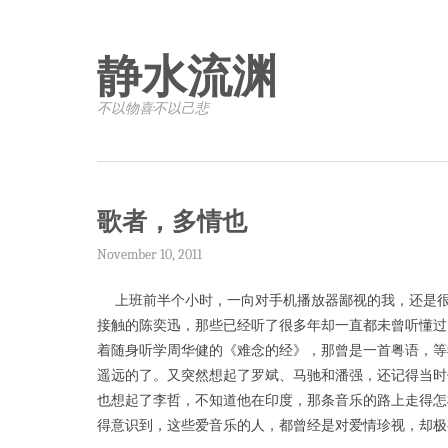
静水流渊
不以物喜·不以己悲
歌者，多情也
November 10, 2011
上班前半个小时，一向对手机播放器鄙视的我，还是很
接触的陈奕迅，那些已经听了很多年却一直都未曾听懂过
着随身听学周华健的《难念的经》，那曾是一首粤语，等
遥远的了。又突然想起了罗斌、马驰和潘强，还记得当时他
也想起了李哲，不知道他在印度，那条音乐的路上走得怎
得意识到，这些爱音乐的人，都曾经是对爱情珍视，却极