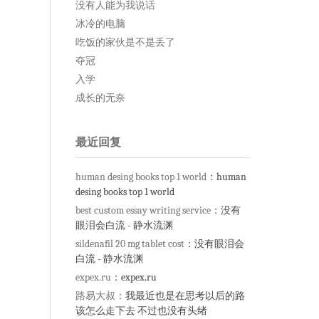
没有人能为我说话
冰冷的电脑
吃饭的家伙是不是丢了
夺冠
入学
成长的无奈
最近回复
human desing books top 1 world
：human
desing books top 1 world
best custom essay writing service
：没有
眼泪会白流 - 静水流渊
sildenafil 20 mg tablet cost
：没有眼泪会
白流 - 静水流渊
expex.ru
：expex.ru
路易大叔
：我最近也是在思考以后的路
该怎么走下去 不过也没有头绪