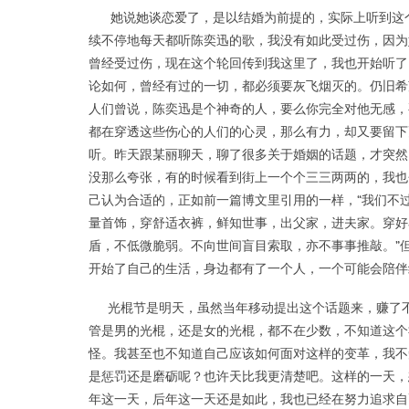
她说她谈恋爱了，是以结婚为前提的，实际上听到这个
续不停地每天都听陈奕迅的歌，我没有如此受过伤，因为
曾经受过伤，现在这个轮回传到我这里了，我也开始听了
论如何，曾经有过的一切，都必须要灰飞烟灭的。仍旧希
人们曾说，陈奕迅是个神奇的人，要么你完全对他无感，
都在穿透这些伤心的人们的心灵，那么有力，却又要留下
听。昨天跟某丽聊天，聊了很多关于婚姻的话题，才突然
没那么夸张，有的时候看到街上一个个三三两两的，我也
己认为合适的，正如前一篇博文里引用的一样，“我们不
量首饰，穿舒适衣裤，鲜知世事，出父家，进夫家。穿好
盾，不低微脆弱。不向世间盲目索取，亦不事事推敲。”
开始了自己的生活，身边都有了一个人，一个可能会陪伴
光棍节是明天，虽然当年移动提出这个话题来，赚了不
管是男的光棍，还是女的光棍，都不在少数，不知道这个
怪。我甚至也不知道自己应该如何面对这样的变革，我不
是惩罚还是磨砺呢？也许天比我更清楚吧。这样的一天，
年这一天，后年这一天还是如此，我也已经在努力追求自