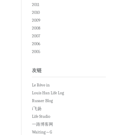
2011
2010
2009
2008
2007
2006
2005
友链
Le Rêve in
Louis Han Life Log
Rusaer Blog
i飞扬
Life Studio
一路博客网
Waiting～G