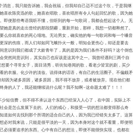
消息，我只能告诉她，我会祝福，但我却自己迈不过这个坎，于是我继
她喜欢陈奕迅的歌，她喜欢唱歌，喜欢唱所有令人勾起回忆的歌，因为她
。即便那些粤语我听不懂，但听到的每一句歌词，我都会想起这个人。无
望她是真的走出曾经的那段阴霾，重新开始，那样，我想一切都释然了。
要么你就喜欢的死心塌地。无论男女，确实他的每一句歌词和每一个嗓音
更深的伤痕，而人们却如同飞蛾扑火一般，明知会更伤心，却还是要去
间意识到我们都成了大龄青年了，真的是因为我们条件不好吗？这个倒也
会突然间意识到， 其实自己也应该是这其中之一。我曾经遇到三两个自
过想要个寻常女子，面目清秀，听街知巷闻的歌，看老少皆宜的剧，买少
看的衣服。化少许的淡妆。说得体的话语，有自己的生活圈子。不偏颇矛
但却因为诸多原因，诸多原因，我不得不放弃，或者被放弃。现在他们都
终身的人了，我还能继续说什么呢？我不知啊~这命题太难了！！！
少短信费，但不得不承认这个东西已经深入人心了，在中国，实际上不
社会是怎么发展下去的。人们的戒心，和接受一切的想法都变得那么奇
知道如何去找到那个所谓的适合自己的人，因为我已经错失太多了。这算
想必对我来说，只能是很平淡的一天，因为本身对这个就不看重，即便明
己必须要追求的东西。心中有自己的想法，即便不能很快实现， 也都在