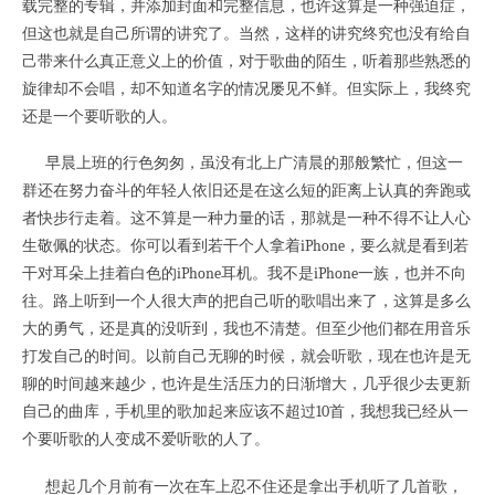
载完整的专辑，并添加封面和完整信息，也许这算是一种强迫症，
但这也就是自己所谓的讲究了。当然，这样的讲究终究也没有给自
己带来什么真正意义上的价值，对于歌曲的陌生，听着那些熟悉的
旋律却不会唱，却不知道名字的情况屡见不鲜。但实际上，我终究
还是一个要听歌的人。
早晨上班的行色匆匆，虽没有北上广清晨的那般繁忙，但这一
群还在努力奋斗的年轻人依旧还是在这么短的距离上认真的奔跑或
者快步行走着。这不算是一种力量的话，那就是一种不得不让人心
生敬佩的状态。你可以看到若干个人拿着iPhone，要么就是看到若
干对耳朵上挂着白色的iPhone耳机。我不是iPhone一族，也并不向
往。路上听到一个人很大声的把自己听的歌唱出来了，这算是多么
大的勇气，还是真的没听到，我也不清楚。但至少他们都在用音乐
打发自己的时间。以前自己无聊的时候，就会听歌，现在也许是无
聊的时间越来越少，也许是生活压力的日渐增大，几乎很少去更新
自己的曲库，手机里的歌加起来应该不超过10首，我想我已经从一
个要听歌的人变成不爱听歌的人了。
想起几个月前有一次在车上忍不住还是拿出手机听了几首歌，