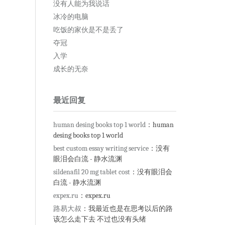
没有人能为我说话
冰冷的电脑
吃饭的家伙是不是丢了
夺冠
入学
成长的无奈
最近回复
human desing books top 1 world
：human
desing books top 1 world
best custom essay writing service
：没有
眼泪会白流 - 静水流渊
sildenafil 20 mg tablet cost
：没有眼泪会
白流 - 静水流渊
expex.ru
：expex.ru
路易大叔
：我最近也是在思考以后的路
该怎么走下去 不过也没有头绪