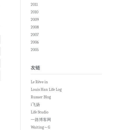
2011
复
2010
2009
2008
2007
2006
2005
友链
Le Rêve in
Louis Han Life Log
Rusaer Blog
i飞扬
Life Studio
一路博客网
Waiting～G