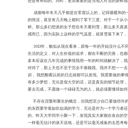
还是有帮助的。同时，更加重要的是当地人对雪的新鲜感
成都每年冬天几乎都是在零度以上的，记得最暖和的一
的情况，甚至有几天晚上都到了零下三度。对于一个从小
鲜。那么多幻想派的女子想在冬天看到雪，那么多天真派
感而已，因为实际上这样的空气温度，就算雪落下来了，
2013年，貌似从现在看来，跟每一年的开始没什么不
生活的定义，对人生价值的追求，都在不断的完善，也都在
多本应该在几年完成的事情我用一年的时间就解决了，我
对待了，那上天也不至于完全不眷顾我。我并不想一一去
训， 我想翻看以前的日志就都可以发现。我需要做的事
有多少梦想，无论是假大空的话，还是真实的细节处理，
要去完成，不愿做一个碌碌无为的人，就必须要懂得如何
不存在涅槃和重生的概念，但我想至少自己要做些许的
的东西要学着如饥似渴的学习，无论是作为一个学习者还
的。昨天大学同学小聚一下，发现其实大家都在各自的空
一样毫无估计的谈天说地，还是可以毫无戒备的去思考每