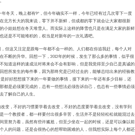
。
年冬天，晚上都有9°，但今年确实不一样，今年已经有过几次零下一度
在北方长大的我来说，零下并不新鲜，但成都的零下就会让大家都很新
的小娃娃想在冬天堆雪人。而实际上这样的降雪也只是在满足大家的新鲜
也还是不可能堆积的，权当是对新年的一次礼遇吧。
同，但这又注定是跟每一年都不会一样的。人们都在你追我赶，每个人对
不断的升华。回想一下，2012年的时候，发生了那么多的事情，似乎很
不知道这样的速成法对将来会不会有影响，但是我觉得至少自己是真诚的
回想所发生的每件事，因为那终究是已经过去的，能够总结出来的经验教
情是好好想想接下来的一年要做的事情，接下来的一年还有多少目标，还
那都是必须要完成的，总有一些想法必须告诉自己，也总有一些事情必须
去了解自己的人生。
改变，不好的习惯要学着去改变，不好的态度要学着去改变，没有学到
是一个教授者，都一样要付出很多辛苦，生活并不是轻轻松松就能混过去
间里努力着，虽然有些许尴尬，但至少坐在一起的时候，还是可以像以前
个人的问题，还是会很热心的想帮助困难的人，但我想实际上每个人都还