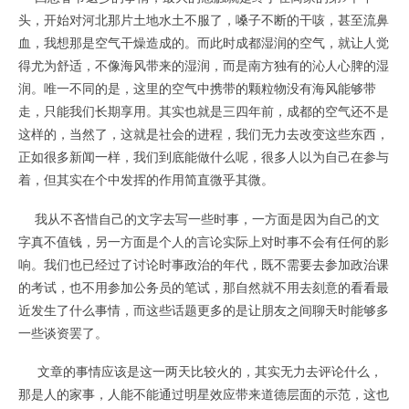
头，开始对河北那片土地水土不服了，嗓子不断的干咳，甚至流鼻
血，我想那是空气干燥造成的。而此时成都湿润的空气，就让人觉
得尤为舒适，不像海风带来的湿润，而是南方独有的沁人心脾的湿
润。唯一不同的是，这里的空气中携带的颗粒物没有海风能够带
走，只能我们长期享用。其实也就是三四年前，成都的空气还不是
这样的，当然了，这就是社会的进程，我们无力去改变这些东西，
正如很多新闻一样，我们到底能做什么呢，很多人以为自己在参与
着，但其实在个中发挥的作用简直微乎其微。
我从不吝惜自己的文字去写一些时事，一方面是因为自己的文
字真不值钱，另一方面是个人的言论实际上对时事不会有任何的影
响。我们也已经过了讨论时事政治的年代，既不需要去参加政治课
的考试，也不用参加公务员的笔试，那自然就不用去刻意的看看最
近发生了什么事情，而这些话题更多的是让朋友之间聊天时能够多
一些谈资罢了。
文章的事情应该是这一两天比较火的，其实无力去评论什么，
那是人的家事，人能不能通过明星效应带来道德层面的示范，这也