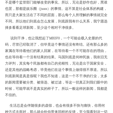
不是哪个监管部门能够改变的事实。所以，无论是炒作也好，黑谁
也罢，那都是娱乐圈（juan）的事情。这不算是社会体系的构建，
而只是大家生活在了不同的层面，那么每个人所理解的事情就完全
不同。所以他们到底会怎么发展，到底跟我有什么关系，我宁愿选
择多看看足球新闻，至少这个相对干净很多。
说到干净，也让我想起了MH370，一个可能会载入史册的代
码，尽管已经取消了，但毕竟这个事情还没有终结。还有那么多的
家属在等待着他们的家人回家，在等待着一个不可能存在的理由，
也在等待着一个没有结果的结果。马国到底是何种民族，我依旧无
力评判，其实每个民族都有自己的劣根性，无论是出于国家安全，
还是其他的战略考虑，毕竟他们在这个事情上做得很不厚道。所以
到底新闻是真是假呢？我也不知道，这是一个不干净的行业，太多
的新闻需要被分类、被筛选、被过滤，等这一切真正到我们眼中的
时候，可能早就不是真实的样子了。所以一般这样的新闻，我都是
不信的。
生活总是会伴随很多的虚假，也会有很多不快与痛快，你用何
种方式去面对，那么就会给你带来同样的反馈，至少我看到这一切