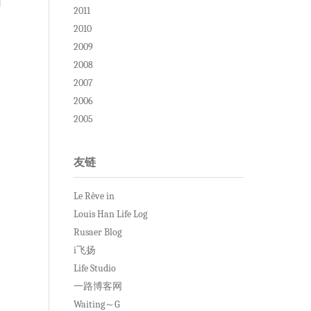
2011
2010
2009
2008
2007
2006
2005
友链
Le Rêve in
Louis Han Life Log
Rusaer Blog
i飞扬
Life Studio
一路博客网
Waiting～G