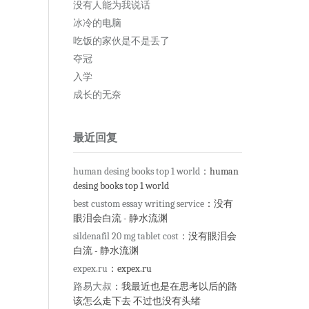
没有人能为我说话
冰冷的电脑
吃饭的家伙是不是丢了
夺冠
入学
成长的无奈
最近回复
human desing books top 1 world
：human
desing books top 1 world
best custom essay writing service
：没有
眼泪会白流 - 静水流渊
sildenafil 20 mg tablet cost
：没有眼泪会
白流 - 静水流渊
expex.ru
：expex.ru
路易大叔
：我最近也是在思考以后的路
该怎么走下去 不过也没有头绪