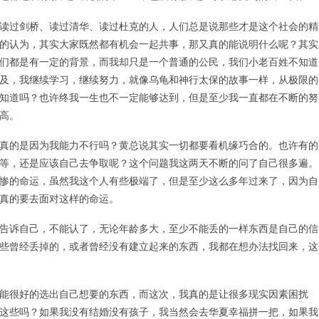
读过剑桥、读过清华、读过杜克的人，人们总是说那些才是这个社会的精
的认为，其实大家既然都有机会一起共事，那又真的能说明什么呢？其实
们都是有一定的背景，而我却只是一个普通的公民，我们小老百姓不知道
及，我继续学习，继续努力，就像乌龟和神行太保的故事一样，从极限的
知道吗？也许终我一生也不一定能够达到，但是至少我一直都在不断的努
高。
真的是因为我能力不行吗？黄总说其实一切都要看机缘巧合的。也许有的
等，还是应该自己去争取呢？这个问题我这两天不断的问了自己很多遍。
惨的命运，虽然我这个人有些极端了，但是至少这么多年过来了，因为自
真的要去面对这样的命运。
告诉自己，不能认了，无论年龄多大，至少不能丢的一样东西是自己的信
些曾经丢掉的，或者曾经没有建立起来的东西，我都在想办法找回来，这
能很好的选出自己想要的东西，而这次，我真的是让很多现实因素困扰
这些吗？如果我没有结婚没有孩子，我当然会去华夏幸福拼一把，如果我