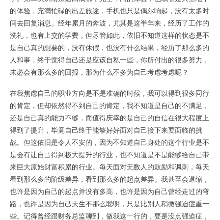
的体验，充满忙碌的出差旅途，手机也只是偶尔响起，没有太多时
间去回复消息。经年累月的奔波，尤其是这半年来，经历了工作的
洗礼，也有上交的学费，但尽管如此，依旧不知道这样的状态是不
是自己真的想要的，没有休假，也没有什么结果，经历了那么多的
人和事，终于觉得自己还是应该自私一些，你所付出的很多努力，
未必会有那么多的回报，那为什么不多为自己考虑考虑呢？
在我焦虑自己的职业方向是不是准确的时候，我可以得到很多同行
的肯定，但却依然得不到自己的肯定，我不知道是自己的不满足，
还是自己真的能力不够，而值得庆幸的是自己的自信在很大程度上
得到了提升，毕竟自己终于能够好好面对自己接下来要面临的挑
战。但这依旧是令人不安的，因为不知道自己身处的这个行业是不
是会有让自己得到极大提升的行业，也不知道是不是能够给自己带
来巨大原始财富积累的行业。每天面对无数人的鼓励和讽刺，每天
看到那么多的阶级差异，看到那么多的起点差异。我甚至会退缩，
也许是因为自己的起点并没有多高，也许是因为自己曾经走过的弯
路，也许是因为自己天生不那么聪明，只是比别人稍微强迫症重一
些。记得曾经跟财务总监聊到，做我这一行的，要是没点强迫症，