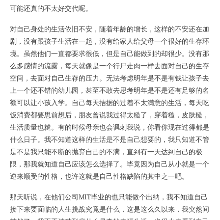
可能还真的不太好交代呢。
对自己身处的生活依旧不安，随着年龄的增长，这样的不安还在加
剧，没有跟孩子生活在一起，没有给家人给父母一个很好的生存环
境。虽然他们一直都要求很低，但是自己能做到的却很少。没有那
么多感情的流露，每天就像是一个行尸走肉一样去面对自己的生存
空间，去面对自己生存的压力。无法考虑明年是不是有钱让孩子去
上一个还不错的幼儿园，甚至不敢去思考明年是不是还有足够的名
额可以让小孩入学。自己每天拮据的过着不太满意的生活，每天吃
饭消费都要思前想后，朋友曾说我过得太糙了，穿着糙，皮肤糙，
生活质量也糙。有的时候母亲也会讽刺我说，你看你现在过得都是
什么日子。我不知道这样的生活是不是自己想要的，我只知道不管
是不是我只能不断的抛弃自己的不满，直到有一天达到自己的极
限，那我就知道自己应该怎么选择了。毕竟因为自己从小就是一个
逆来顺受的性格，也许这就是自己性格缺陷的其中之一吧。
那天听说，在他们公司MIT毕业的也只能做个出纳，我不知道自己
接下来要面临的人生挑战究竟是什么，这是这么久以来，我突然间