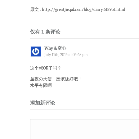
原文 : http://greatjie.pdx.cn/blog/diary,618951.html
仅有 1 条评论
Why＆空心
July 11th, 2014 at 04:45 pm
这个就OK了吗？
圣夜の天使：应该还好吧！
水平有限啊
添加新评论