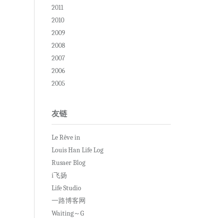
2011
2010
2009
2008
2007
2006
2005
友链
Le Rêve in
Louis Han Life Log
Rusaer Blog
i飞扬
Life Studio
一路博客网
Waiting～G