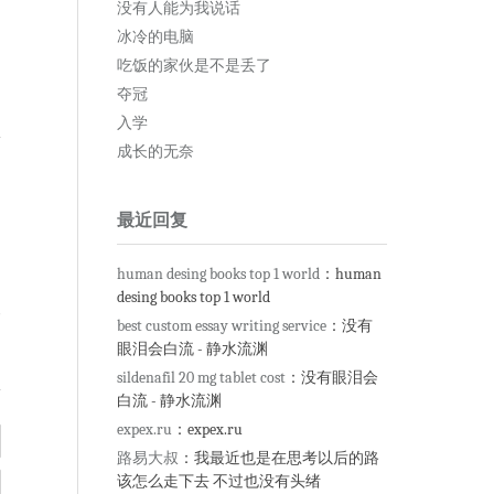
没有人能为我说话
冰冷的电脑
吃饭的家伙是不是丢了
夺冠
入学
成长的无奈
最近回复
human desing books top 1 world
：human
desing books top 1 world
复
best custom essay writing service
：没有
眼泪会白流 - 静水流渊
sildenafil 20 mg tablet cost
：没有眼泪会
白流 - 静水流渊
expex.ru
：expex.ru
路易大叔
：我最近也是在思考以后的路
该怎么走下去 不过也没有头绪