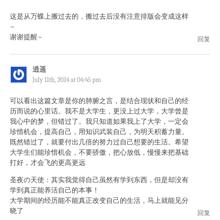
这是从万蝶上搬过去的，搬过去后没有注意排版会变成这样
~
谢谢提醒~
回复
逍遥
July 11th, 2014 at 04:45 pm
可以看出这篇文章是你的肺腑之言，是结合现状和自己的经
历而说的心里话。我不是大学生，更没上过大学，大学曾是
我心中的梦，但错过了。我只知道如果我上了大学，一定会
珍惜机会，提高自己，用知识武装自己，为明天积蓄力量。
既然错过了，就要付出几倍的努力过自己想要的生活。希望
大学生们能珍惜机会，不要骄傲，把心放低，慢慢来把基础
打好，才会飞的更高更远
圣夜の天使：其实我觉得自己虽然有学到东西，但是却没有
学到真正能养活自己的本事！
大学期间的经历能不能真正改变自己的生活，马上就能见分
晓了
回复