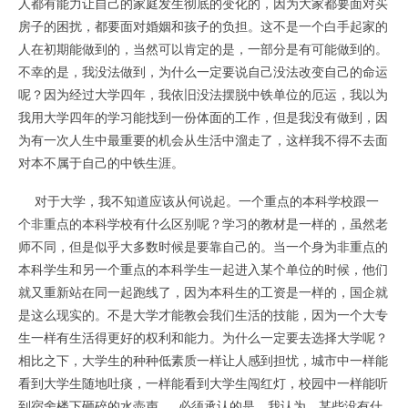
人都有能力让自己的家庭发生彻底的变化的，因为大家都要面对买
房子的困扰，都要面对婚姻和孩子的负担。这不是一个白手起家的
人在初期能做到的，当然可以肯定的是，一部分是有可能做到的。
不幸的是，我没法做到，为什么一定要说自己没法改变自己的命运
呢？因为经过大学四年，我依旧没法摆脱中铁单位的厄运，我以为
我用大学四年的学习能找到一份体面的工作，但是我没有做到，因
为有一次人生中最重要的机会从生活中溜走了，这样我不得不去面
对本不属于自己的中铁生涯。
对于大学，我不知道应该从何说起。一个重点的本科学校跟一
个非重点的本科学校有什么区别呢？学习的教材是一样的，虽然老
师不同，但是似乎大多数时候是要靠自己的。当一个身为非重点的
本科学生和另一个重点的本科学生一起进入某个单位的时候，他们
就又重新站在同一起跑线了，因为本科生的工资是一样的，国企就
是这么现实的。不是大学才能教会我们生活的技能，因为一个大专
生一样有生活得更好的权利和能力。为什么一定要去选择大学呢？
相比之下，大学生的种种低素质一样让人感到担忧，城市中一样能
看到大学生随地吐痰，一样能看到大学生闯红灯，校园中一样能听
到宿舍楼下砸碎的水壶声……必须承认的是，我认为，某些没有什