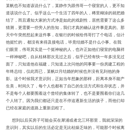
某帆也不知道该说什么了，某静作为跟伟哥一个寝室的人，更不知
道该说什么了。似乎这么一个生活了四年的人，稀里糊涂的就把婚
结了，而且通知大家的方式净是如此的戏剧性，居然需要了这么多
猜测，更需要一些旁人的告知，我们才真的确认这件事是真的。那
天中午突然想起来这件事，在银行的时候给伟哥打了个电话，估计
他挺忙的， 都没有来得及接电话，毕竟结婚不是什么小事。在我
们眼里，伟哥其实是一个挺神秘的人，也许正如他们寝室的电脑祥
一样神秘吧，自从桂林那次见过之后，似乎已经有快一年多没见过
面了，只知道他在福建，只知道上次问他的同事要一份房建工程的
年终总结，仅此而已，某帆12月结婚的时候也并没有见到他的身
影。这个时候我才意识到，正如当年想象的那样，距离本身不能产
生美，时间久了，每个人也都有了自己的生活方式和生存状态，并
不是每个人都要围着这个曾经的集体转了，也不是要围着你们这几
个人转了。因为我们都还只是在不停追逐新生活的孩子，而他们却
已经在家庭的道路上重新启程了。
想到以后买房子可能会买在犀浦或者北三环那里，我就深深的
意识到，其实以后的生活必定是无比枯燥乏味的，可能那个时候离