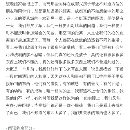
馥璇姐家会很近了。而离那些同样在成都买房子却还不知道方位的
朋友和同学们，却是更加遥远的距离。成都真的不如想象中的那么
小，真的要从城的一端到另一端，是一个挺遥远的距离。即便是有
一天，我们都买了车，我们一样要面对堵车的问题，我们一样要面
对不能按时参加聚会的问题。那空间的距离，只是让我们的心的距
离变得越加遥远了。而每一个人都还在默默的追逐着不同的生活，
看上去我们比四年前有了很多的沧桑感，看上去我们已经被社会的
污浊洗刷的惨不忍睹，但我们真的还只是孩子，真的还有很多很多
东西是我们不懂的，真的还有很多很多东西是我们不曾遇到过的。
大概是一个月前，我想好好静下心来写点东西，说是想描述一下近
一段时间遇到的人和事，因为这些人和事都不同于以往的圈子里所
接触到的东西，他们有的虚伪，有的诚恳，有的善良，有的邪恶，
有的幼稚，有的成熟，唯一相同的是，我都追不上他们的步伐，我
跟他们不一样，有的时候我是这样以为的， 但实际上，我们又能
有多少差距呢，毕竟我们都还是一群小屁孩，我们只是看上去成年
了而已，我们不知道的东西太多了，我们要去学的东西也太多了。
- 阅读剩余部分 -