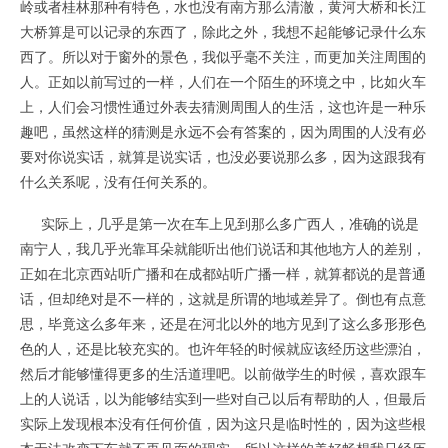
岭或者桂林那种有特色，水也没有南方那么清澈，黄河大桥和长江
大桥算是可以记录的东西了，除此之外，我想不起能够记录什么东
西了。所以对于窗外的景色，我似乎毫不关注，而更加关注周围的
人。正如以前写过的一样，人们在一个陌生的环境之中，比如火车
上，人们会习惯性通过外表去猜测周围人的生活，这也许是一种乐
趣吧，虽然这样的猜测是永远不会有答案的，因为周围的人没有必
要对你说实话，就算是说实话，也没必要说那么多，因为这跟我有
什么关系呢，没有任何关系的。
实际上，几乎是第一次在车上见到那么多广西人，准确的说是
南宁人，我几乎光靠耳朵就能听出他们说话和其他地方人的差别，
正如在北京西站听广播和在成都站听广播一样，就算都说的是普通
话，但却绝对是不一样的，这就是所谓的地域差异了。倒也有点意
思，毕竟这么多年来，还是在河北以外的地方见到了这么多形形色
色的人，还是比较充实的。也许年轻的时候就应该经历这些漂泊，
然后才能够懂得更多的生活道理吧。以前做学生的时候，喜欢跟车
上的人说话，以为能够结实到一些对自己以后有帮助的人，但最后
实际上发现根本没有任何价值，因为这只是临时性的，因为这些根