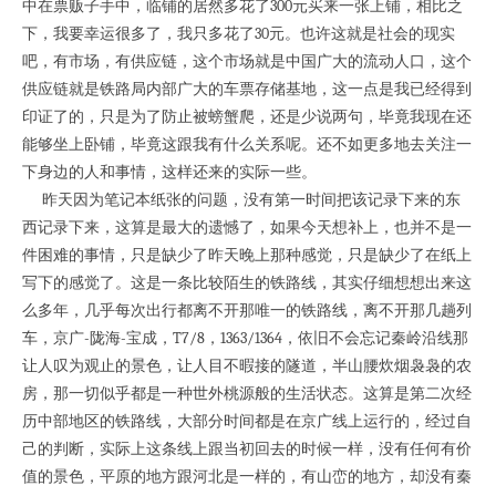
中在票贩子手中，临铺的居然多花了300元买来一张上铺，相比之
下，我要幸运很多了，我只多花了30元。也许这就是社会的现实
吧，有市场，有供应链，这个市场就是中国广大的流动人口，这个
供应链就是铁路局内部广大的车票存储基地，这一点是我已经得到
印证了的，只是为了防止被螃蟹爬，还是少说两句，毕竟我现在还
能够坐上卧铺，毕竟这跟我有什么关系呢。还不如更多地去关注一
下身边的人和事情，这样还来的实际一些。
昨天因为笔记本纸张的问题，没有第一时间把该记录下来的东
西记录下来，这算是最大的遗憾了，如果今天想补上，也并不是一
件困难的事情，只是缺少了昨天晚上那种感觉，只是缺少了在纸上
写下的感觉了。这是一条比较陌生的铁路线，其实仔细想想出来这
么多年，几乎每次出行都离不开那唯一的铁路线，离不开那几趟列
车，京广-陇海-宝成，T7/8，1363/1364，依旧不会忘记秦岭沿线那
让人叹为观止的景色，让人目不暇接的隧道，半山腰炊烟袅袅的农
房，那一切似乎都是一种世外桃源般的生活状态。这算是第二次经
历中部地区的铁路线，大部分时间都是在京广线上运行的，经过自
己的判断，实际上这条线上跟当初回去的时候一样，没有任何有价
值的景色，平原的地方跟河北是一样的，有山峦的地方，却没有秦