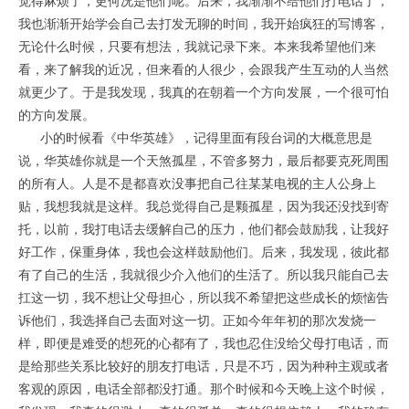
觉得麻烦了，更何况是他们呢。后来，我渐渐不给他们打电话了，
我也渐渐开始学会自己去打发无聊的时间，我开始疯狂的写博客，
无论什么时候，只要有想法，我就记录下来。本来我希望他们来
看，来了解我的近况，但来看的人很少，会跟我产生互动的人当然
就更少了。于是我发现，我真的在朝着一个方向发展，一个很可怕
的方向发展。
小的时候看《中华英雄》，记得里面有段台词的大概意思是
说，华英雄你就是一个天煞孤星，不管多努力，最后都要克死周围
的所有人。人是不是都喜欢没事把自己往某某电视的主人公身上
贴，我想我就是这样。我总觉得自己是颗孤星，因为我还没找到寄
托，以前，我打电话去缓解自己的压力，他们都会鼓励我，让我好
好工作，保重身体，我也会这样鼓励他们。后来，我发现，彼此都
有了自己的生活，我就很少介入他们的生活了。所以我只能自己去
扛这一切，我不想让父母担心，所以我不希望把这些成长的烦恼告
诉他们，我选择自己去面对这一切。正如今年年初的那次发烧一
样，即便是难受的想死的心都有了，我也忍住没给父母打电话，而
是给那些关系比较好的朋友打电话，只是不巧，因为种种主观或者
客观的原因，电话全部都没打通。那个时候和今天晚上这个时候，