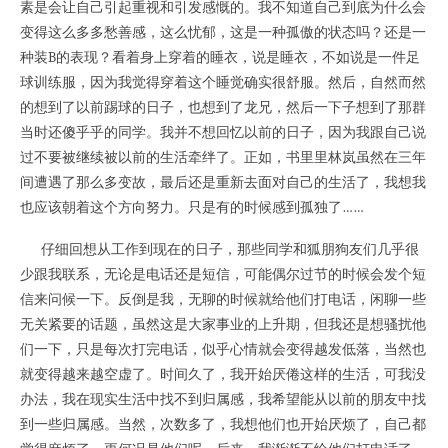
素是会让自己引起重视和引发感慨的。我不知道自己到底为什么会
变得这么多多愁善感，这么忧郁，这是一种孤傲的状态吗？还是一
种装B的表现？看着身上穿着的睡衣，说是睡衣，不如说是一件足
球训练服，因为我觉得穿着这个睡觉确实很舒服。然后，自然而然
的想到了以前踢球的日子，也想到了龙兄，然后一下子想到了那群
当时还傻乎乎的同学。我并不想回忆以前的日子，因为我跟自己说
过不要被继续被以前的生活牵绊了。正如，书里里林岚虽然在三年
间遭遇了那么多变故，最后还是重新去面对自己的生活了，我想我
也应该朝着这个方向努力。只是有的时候感到孤独了……
仔细回想从工作到现在的日子，那些同学和狐朋狗友们几乎很
少跟我联系，无论是电话还是短信，可能偶尔过节的时候会发个短
信来问候一下。反倒是我，无聊的时候就给他们打电话，闲聊一些
无关紧要的话题，虽然这是大家事业的上升期，但我还是想骚扰他
们一下，只是每次打完电话，似乎心情就会变得越发低落，当然也
就变得越来越空虚了。时间久了，我开始厌倦这样的生活，可我没
办法，我在现实生活中找不到归属感，我希望能从以前的朋友中找
到一些归属感。当然，次数多了，我想他们也开始厌烦了，自己都