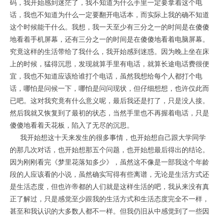
码，我开始感到迷茫了，我不知道为什么手里一定要拿着这个电
话，我也不知道为什么一定要翻开电话本，而实际上我的确不知道
这个时候能干什么。我想，我一天至少有三分之一的时间是在傻傻
地看着手机屏幕，还有三分之一的时间是在傻傻地看着电脑屏幕。
究竟这样的生活带给了我什么，我开始感到迷惑。因为晚上坐在床
上的时候，猛得沉思，发现就算手里有电话，就算长途电话费很便
宜，我也不知道应该给谁打个电话，虽然我想给每个人都打个电
话，哪怕是问候一下，哪怕是问问现状，但仔细想想，也许仅此而
已吧。这对我究竟有什么意义呢，最后我还是打了，只是没人接。
然后我就又恢复到了最初的状态，当然手里也不再握着电话，只是
傻傻地看着天花板，陷入了无尽的沉思。
我开始想这十天来发生的很多事情，也开始想自己跟大学同学
的那几次对话，也开始想那五个问题，也开始想最后得出的结论。
因为刚刚看完《梦里花落知多少》，虽然这不像是一部我这个年龄
段的人应该看的小说，虽然确实写得有些离谱，无论是生活方式还
是生活态度，但也许帝都的人们就是这样生活的吧，我从来没有真
正了解过，只是感觉至少跟我的生活方式和生活态度完全不一样，
甚至和我认识的大多数人都不一样。但我仍旧从中感觉到了一些因